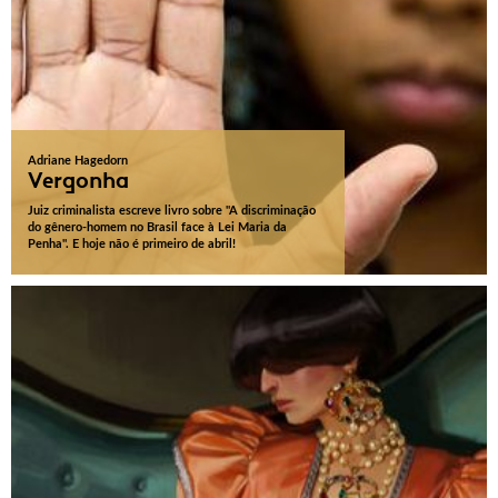
Adriane Hagedorn
Vergonha
Juiz criminalista escreve livro sobre "A discriminação
do gênero-homem no Brasil face à Lei Maria da
Penha". E hoje não é primeiro de abril!