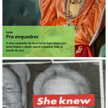
Moda
Pra enquadrar
A nova campanha da Gucci vai te fazer chorar com
tanta lindeza e depois querer enquadrar tudo na
parede de casa.