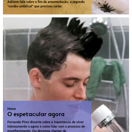
Adriane fala sobre o fim da amamentação, o segundo
"cordão umbilical" que precisou cortar.
Home
O espetacular agora
Fernanda Pires disserta sobre a importância de viver
intensamente o agora e como lidar com o processo de
envelhecimento. Ou devemos chamar de