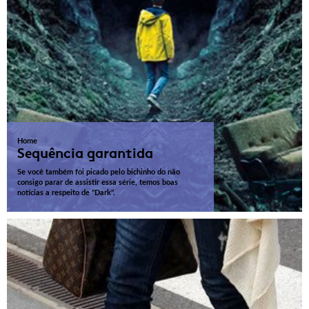
Home
Sequência garantida
Se você também foi picado pelo bichinho do não
consigo parar de assistir essa série, temos boas
notícias a respeito de "Dark".