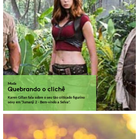
Moda
Quebrando o clichê
Karen Gillan fala sobre o seu tão criticado figurino
sexy em "Jumanji 2 - Bem-vindo a Selva".