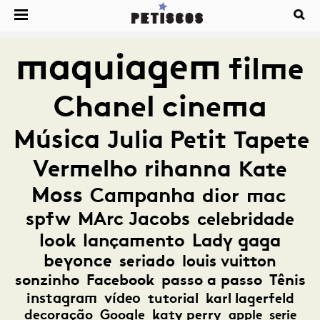
maquiagem
filme
Chanel
cinema
Música
Julia Petit
Tapete
Vermelho
rihanna
Kate
Moss
Campanha
dior
mac
spfw
MArc Jacobs
celebridade
look
lançamento
Lady gaga
beyonce
seriado
louis vuitton
sonzinho
Facebook
passo a passo
Tênis
instagram
vídeo
tutorial
karl lagerfeld
decoração
Google
katy perry
apple
serie