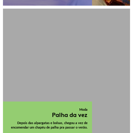
Moda
Palha da vez
Depois das alpargatas e bolsas, chegou a vez de
encomendar um chapéu de palha pra passar o verão.