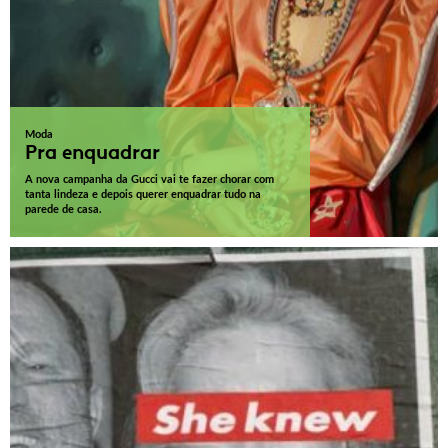
Moda
Pra enquadrar
A nova campanha da Gucci vai te fazer chorar com
tanta lindeza e depois querer enquadrar tudo na
parede de casa.