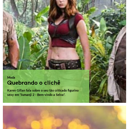
Moda
Quebrando o clichê
Karen Gillan fala sobre o seu tão criticado figurino
sexy em "Jumanji 2 - Bem-vindo a Selva".