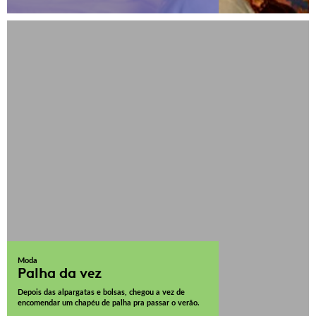
Moda
Palha da vez
Depois das alpargatas e bolsas, chegou a vez de
encomendar um chapéu de palha pra passar o verão.