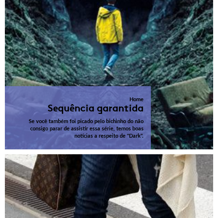
Home
Sequência garantida
Se você também foi picado pelo bichinho do não
consigo parar de assistir essa série, temos boas
notícias a respeito de "Dark".