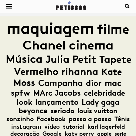
maquiagem
filme
Chanel
cinema
Música
Julia Petit
Tapete
Vermelho
rihanna
Kate
Moss
Campanha
dior
mac
spfw
MArc Jacobs
celebridade
look
lançamento
Lady gaga
beyonce
seriado
louis vuitton
sonzinho
Facebook
passo a passo
Tênis
instagram
vídeo
tutorial
karl lagerfeld
decoração
Google
katy perry
apple
serie