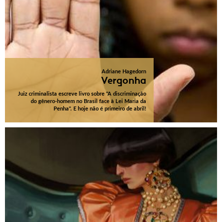
Adriane Hagedorn
Vergonha
Juiz criminalista escreve livro sobre "A discriminação
do gênero-homem no Brasil face à Lei Maria da
Penha". E hoje não é primeiro de abril!