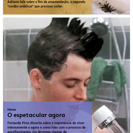
Adriane fala sobre o fim da amamentação, o segundo
"cordão umbilical" que precisou cortar.
Home
O espetacular agora
Fernanda Pires disserta sobre a importância de viver
intensamente o agora e como lidar com o processo de
envelhecimento. Ou devemos chamar de