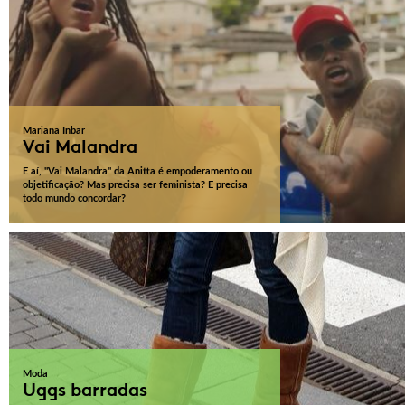
Mariana Inbar
Vai Malandra
E aí, "Vai Malandra" da Anitta é empoderamento ou
objetificação? Mas precisa ser feminista? E precisa
todo mundo concordar?
Moda
Uggs barradas