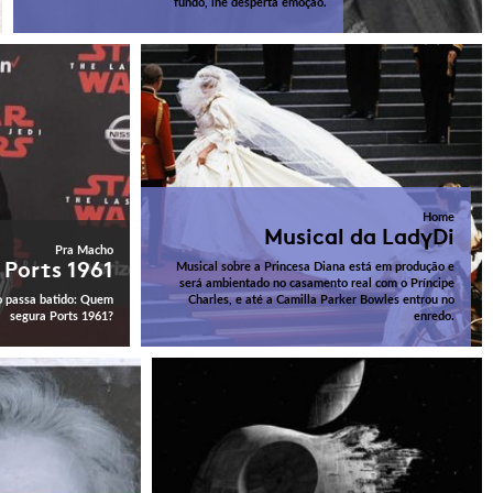
fundo, lhe desperta emoção.
Home
Musical da LadyDi
Pra Macho
 Ports 1961
Musical sobre a Princesa Diana está em produção e
será ambientado no casamento real com o Príncipe
o passa batido: Quem
Charles, e até a Camilla Parker Bowles entrou no
segura Ports 1961?
enredo.