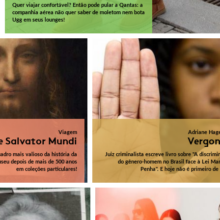
Quer viajar confortável? Então pode pular a Qantas: a
companhia aérea não quer saber de moletom nem bota
Ugg em seus lounges!
Viagem
Adriane Hag
e Salvator Mundi
Vergo
adro mais valioso da história da
Juiz criminalista escreve livro sobre "A discrim
useu depois de mais de 500 anos
do gênero-homem no Brasil face à Lei Mar
em coleções particulares!
Penha". E hoje não é primeiro de 