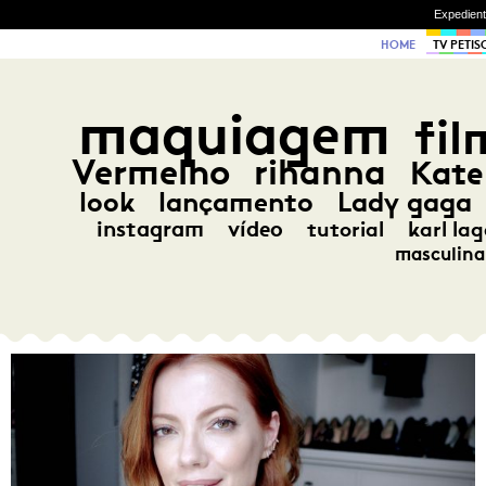
Expedien
HOME
TV PETIS
maquiagem
fil
Vermelho
rihanna
Kate
look
lançamento
Lady gaga
instagram
vídeo
tutorial
karl lag
masculina