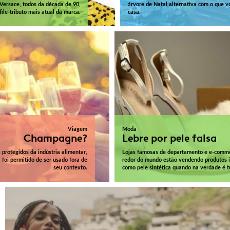
 Versace, todos da década de 90,
árvore de Natal alternativa com o que 
ile-tributo mais atual da marca.
casa.
Viagem
Moda
Champagne?
Lebre por pele falsa
protegidos da indústria alimentar,
Lojas famosas de departamento e e-comm
foi permitido de ser usado fora de
redor do mundo estão vendendo produtos i
seu contexto.
como pele sintética quando na verdade é t