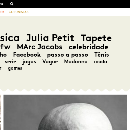
EM
COLUNISTAS
sica
Julia Petit
Tapete
pfw
MArc Jacobs
celebridade
ho
Facebook
passo a passo
Tênis
serie
jogos
Vogue
Madonna
moda
r
games