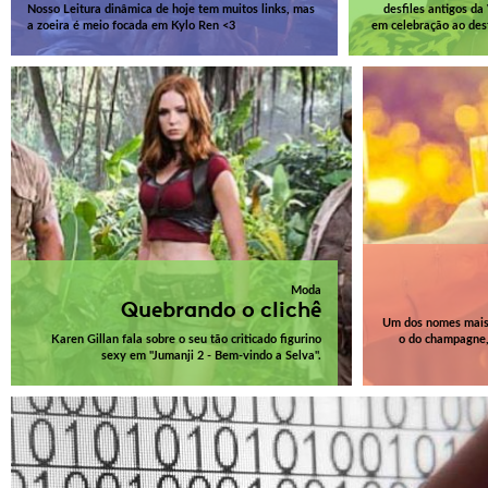
Nosso Leitura dinâmica de hoje tem muitos links, mas
desfiles antigos da
a zoeira é meio focada em Kylo Ren <3
em celebração ao desf
Moda
Quebrando o clichê
Um dos nomes mais 
Karen Gillan fala sobre o seu tão criticado figurino
o do champagne, 
sexy em "Jumanji 2 - Bem-vindo a Selva".