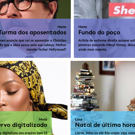
Home
Home
Turma dos aposentados
Fundo do poço
an anuncia que vai se aposentar e Christian
Artista de extrema-direita assume aut
diz que a ideia passa pela sua cabeça. Melhor
pôsteres atacando Meryl Streep, deixa
mandar fechar Hollywood?
ainda mais nojenta.
Moda
Casa
rvo digitalizado
Natal de última hor
digitalizou seu arquivo com 12
Livros, fotos ou até fita-crepe: veja c