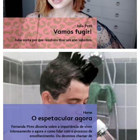
Julia Petit
Vamos fugir!
Julia conta por que resolveu tirar um ano sabático.
Home
O espetacular agora
Fernanda Pires disserta sobre a importância de viver
intensamente o agora e como lidar com o processo de
envelhecimento. Ou devemos chamar de