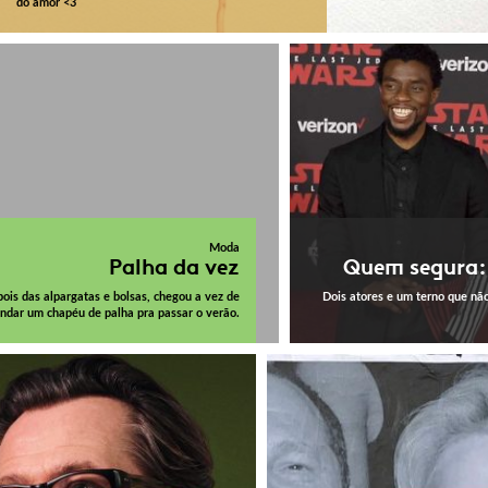
do amor <3
Moda
Palha da vez
Quem segura:
ois das alpargatas e bolsas, chegou a vez de
Dois atores e um terno que nã
dar um chapéu de palha pra passar o verão.