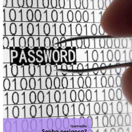
Quatroolho
Senha perigosa?