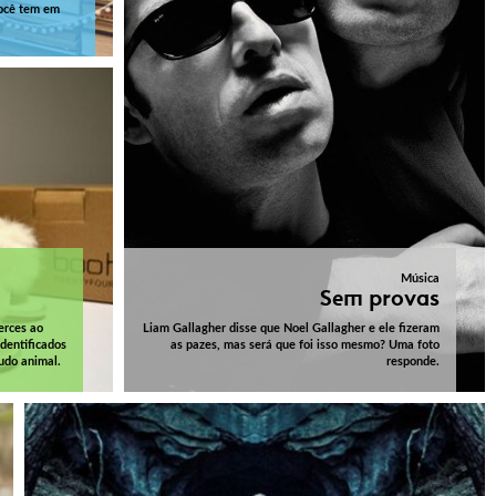
você tem em
Música
Sem provas
erces ao
Liam Gallagher disse que Noel Gallagher e ele fizeram
dentificados
as pazes, mas será que foi isso mesmo? Uma foto
udo animal.
responde.