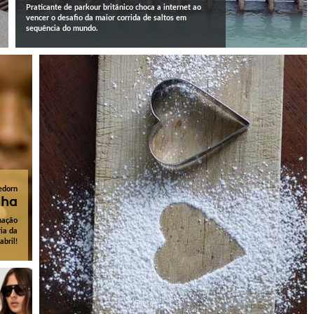
Praticante de parkour britânico choca a internet ao
vencer o desafio da maior corrida de saltos em
sequência do mundo.
edorn
nha
inação
ia da
abril!