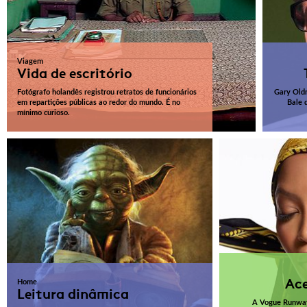
Viagem
Vida de escritório
Fotógrafo holandês registrou retratos de funcionários
Gary Oldm
em repartições públicas ao redor do mundo. É no
Bale 
mínimo curioso.
Ace
Home
Leitura dinâmica
A Vogue Runway 