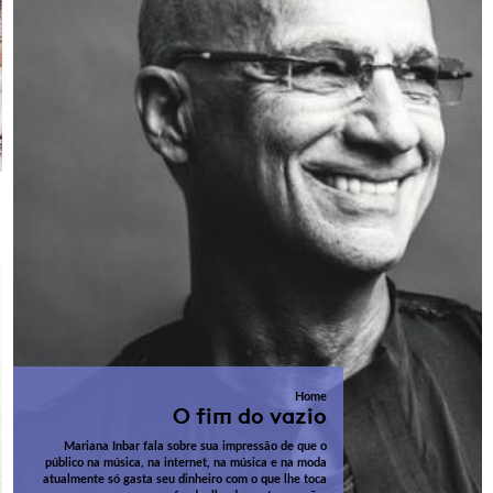
Home
O fim do vazio
Mariana Inbar fala sobre sua impressão de que o
público na música, na internet, na música e na moda
atualmente só gasta seu dinheiro com o que lhe toca