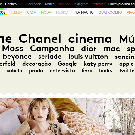
te
Contato
Facebook
Twitter
YouTube
Instagram
Pinterest
COS
BELEZA
CASA
MODA
MÚSICA
PRA MACHO
QUATROOLHO
VIAG
me
Chanel
cinema
Mú
 Moss
Campanha
dior
mac
s
beyonce
seriado
louis vuitton
sonzin
erfeld
decoração
Google
katy perry
apple
cabelo
prada
entrevista
livro
looks
Twitte