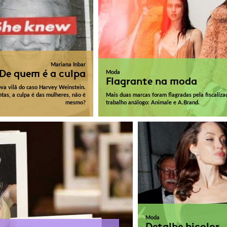
Mariana Inbar
De quem é a culpa
Moda
Flagrante na moda
ova vilã do caso Harvey Weinstein.
ntas, a culpa é das mulheres, não é
Mais duas marcas foram flagradas pela fiscaliza
mesmo?
trabalho análogo: Animale e A.Brand.
Moda
Detalhe bicolor