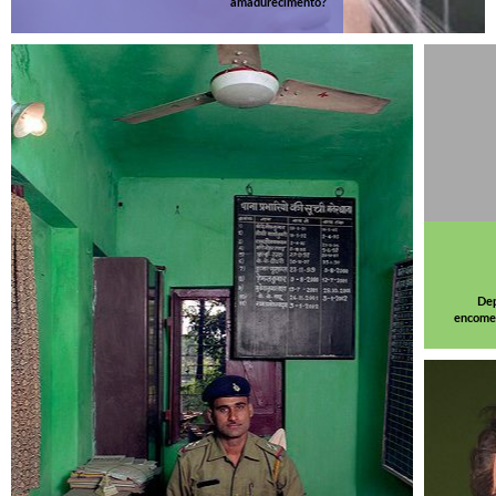
amadurecimento?
Dep
encomen