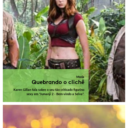
Moda
Quebrando o clichê
Karen Gillan fala sobre o seu tão criticado figurino
sexy em "Jumanji 2 - Bem-vindo a Selva".