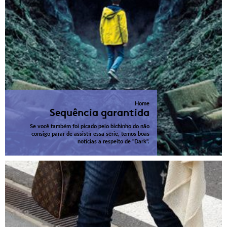
Home
Sequência garantida
Se você também foi picado pelo bichinho do não
consigo parar de assistir essa série, temos boas
notícias a respeito de "Dark".