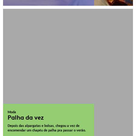
Moda
Palha da vez
Depois das alpargatas e bolsas, chegou a vez de
encomendar um chapéu de palha pra passar o verão.