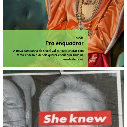
Moda
Pra enquadrar
A nova campanha da Gucci vai te fazer chorar com
tanta lindeza e depois querer enquadrar tudo na
parede de casa.