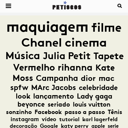
maquiagem
filme
Chanel
cinema
Música
Julia Petit
Tapete
Vermelho
rihanna
Kate
Moss
Campanha
dior
mac
spfw
MArc Jacobs
celebridade
look
lançamento
Lady gaga
beyonce
seriado
louis vuitton
sonzinho
Facebook
passo a passo
Tênis
instagram
vídeo
tutorial
karl lagerfeld
decoração
Google
katy perry
apple
serie