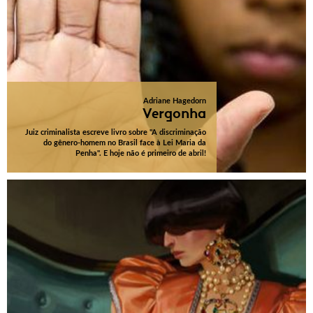
Adriane Hagedorn
Vergonha
Juiz criminalista escreve livro sobre "A discriminação
do gênero-homem no Brasil face à Lei Maria da
Penha". E hoje não é primeiro de abril!