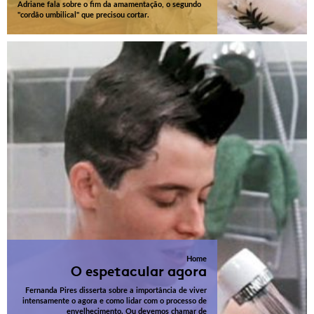
Adriane fala sobre o fim da amamentação, o segundo
"cordão umbilical" que precisou cortar.
Home
O espetacular agora
Fernanda Pires disserta sobre a importância de viver
intensamente o agora e como lidar com o processo de
envelhecimento. Ou devemos chamar de