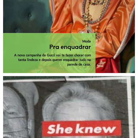
Moda
Pra enquadrar
A nova campanha da Gucci vai te fazer chorar com
tanta lindeza e depois querer enquadrar tudo na
parede de casa.