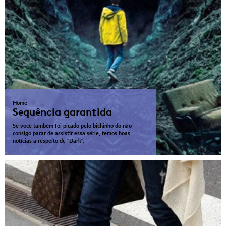
Home
Sequência garantida
Se você também foi picado pelo bichinho do não
consigo parar de assistir essa série, temos boas
notícias a respeito de "Dark".