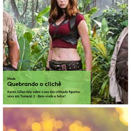
Moda
Quebrando o clichê
Karen Gillan fala sobre o seu tão criticado figurino
sexy em "Jumanji 2 - Bem-vindo a Selva".