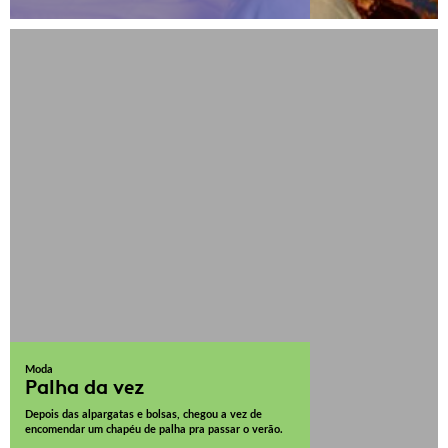
Moda
Palha da vez
Depois das alpargatas e bolsas, chegou a vez de
encomendar um chapéu de palha pra passar o verão.