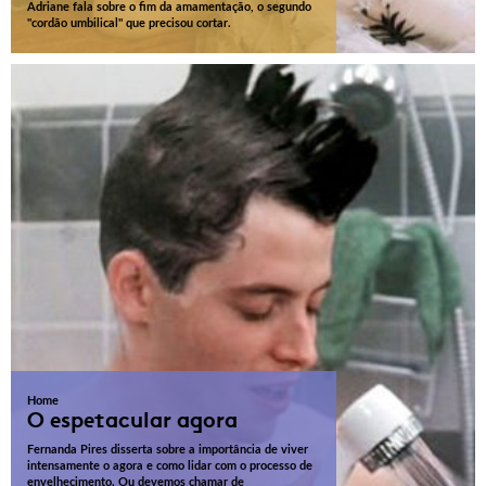
Adriane fala sobre o fim da amamentação, o segundo
"cordão umbilical" que precisou cortar.
Home
O espetacular agora
Fernanda Pires disserta sobre a importância de viver
intensamente o agora e como lidar com o processo de
envelhecimento. Ou devemos chamar de