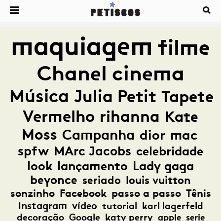
maquiagem
filme
Chanel
cinema
Música
Julia Petit
Tapete
Vermelho
rihanna
Kate
Moss
Campanha
dior
mac
spfw
MArc Jacobs
celebridade
look
lançamento
Lady gaga
beyonce
seriado
louis vuitton
sonzinho
Facebook
passo a passo
Tênis
instagram
vídeo
tutorial
karl lagerfeld
decoração
Google
katy perry
apple
serie