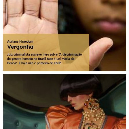
Adriane Hagedorn
Vergonha
Juiz criminalista escreve livro sobre "A discriminação
do gênero-homem no Brasil face à Lei Maria da
Penha". E hoje não é primeiro de abril!