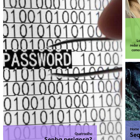
Lo
redor 
como 
Home
Seq
Quatroolho
Senha perigosa?