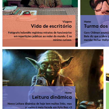
Viagem
Home
Vida de escritório
Turma dos
Fotógrafo holandês registrou retratos de funcionários
Gary Oldman anuncia
em repartições públicas ao redor do mundo. É no
Bale diz que a ideia
mínimo curioso.
mandar fechar Holl
Home
Leitura dinâmica
Nosso Leitura dinâmica de hoje tem muitos links, mas
a zoeira é meio focada em Kylo Ren <3