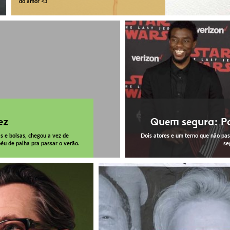
do amor <3
ez
Quem segura: Po
s e bolsas, chegou a vez de
Dois atores e um terno que não pa
u de palha pra passar o verão.
se