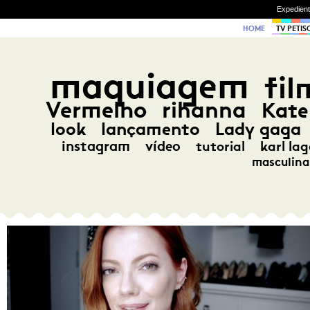
Expedien
HOME
TV PETIS
maquiagem
fil
Vermelho
rihanna
Kate
look
lançamento
Lady gaga
instagram
vídeo
tutorial
karl lag
masculina