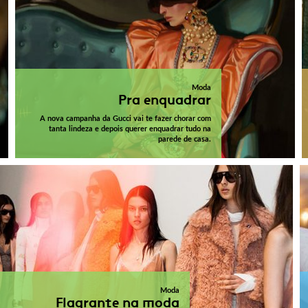
Moda
Pra enquadrar
A nova campanha da Gucci vai te fazer chorar com
tanta lindeza e depois querer enquadrar tudo na
parede de casa.
Moda
Flagrante na moda