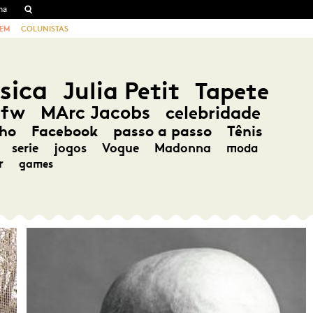
EM
COLUNISTAS
sica
Julia Petit
Tapete
pfw
MArc Jacobs
celebridade
ho
Facebook
passo a passo
Tênis
serie
jogos
Vogue
Madonna
moda
r
games