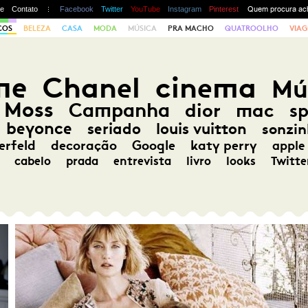
te
Contato
Facebook
Twitter
YouTube
Instagram
Pinterest
COS
BELEZA
CASA
MODA
MÚSICA
PRA MACHO
QUATROOLHO
VIAG
me
Chanel
cinema
Mú
 Moss
Campanha
dior
mac
s
beyonce
seriado
louis vuitton
sonzin
erfeld
decoração
Google
katy perry
apple
cabelo
prada
entrevista
livro
looks
Twitte