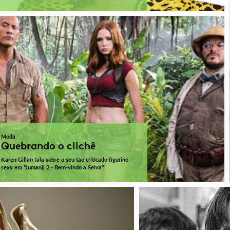
Moda
Quebrando o clichê
Karen Gillan fala sobre o seu tão criticado figurino
sexy em "Jumanji 2 - Bem-vindo a Selva".