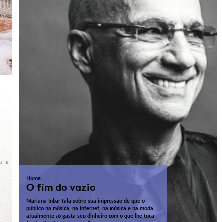
Home
O fim do vazio
Mariana Inbar fala sobre sua impressão de que o
público na música, na internet, na música e na moda
atualmente só gasta seu dinheiro com o que lhe toca