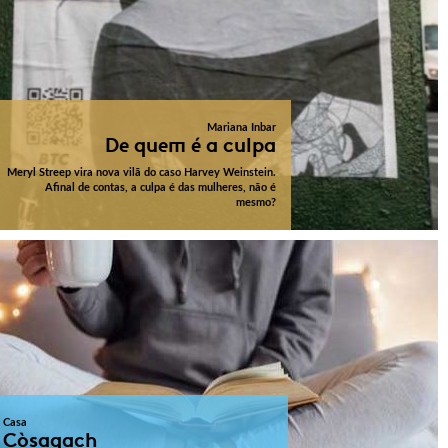
Mariana Inbar
De quem é a culpa
Meryl Streep vira nova vilã do caso Harvey Weinstein.
Afinal de contas, a culpa é das mulheres, não é
mesmo?
Casa
Còsagach