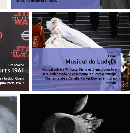
fundo, lhe desperta emoção.
Home
Musical da LadyDi
Pra Macho
rts 1961
Musical sobre a Princesa Diana está em produção e
será ambientado no casamento real com o Príncipe
ssa batido: Quem
Charles, e até a Camilla Parker Bowles entrou no
gura Ports 1961?
enredo.