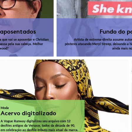
 aposentados
Fundo do p
 que vai se aposentar e Christian
Artista de extrema-direita assume autor
 passa pela sua cabeça. Melhor
pôsteres atacando Meryl Streep, deixando a hi
ywood?
ainda mais no
Moda
Acervo digitalizado
A Vogue Runway digitalizou seu arquivo com 12
desfiles antigos da Versace, todos da década de 90,
em celebração ao desfile-tributo mais atual da marca.