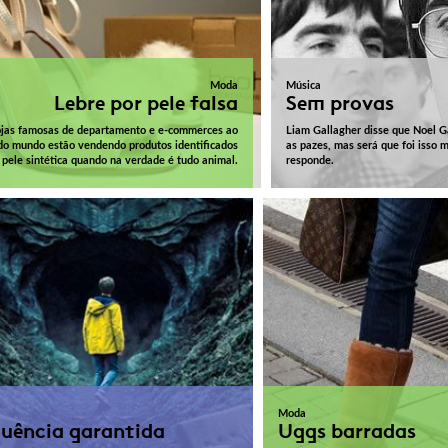
Moda
Música
Lebre por pele falsa
Sem provas
jas famosas de departamento e e-commerces ao
Liam Gallagher disse que Noel Ga
do mundo estão vendendo produtos identificados
as pazes, mas será que foi isso
pele sintética quando na verdade é tudo animal.
responde.
Moda
uência garantida
Uggs barradas