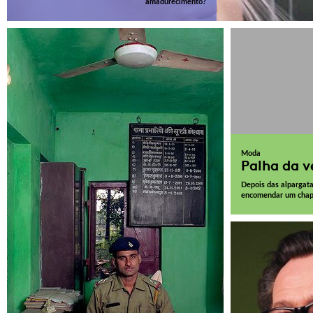
amadurecimento?
Moda
Palha da v
Depois das alpargata
encomendar um chapé