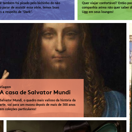
ê também foi picado pelo bichinho do não
Quer viajar confortável? Então po
o parar de assistir essa série, temos boas
companhia aérea não quer saber 
as a respeito de "Dark".
Ugg em seus lounges!
Viagem
A casa de Salvator Mundi
Salvator Mundi, o quadro mais valioso da história da
arte, vai para um museu depois de mais de 500 anos
em coleções particulares!