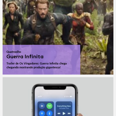
Quatroolho
Guerra Infinita
Trailer de Os Vingadores: Guerra Infinita chega
chegando mostrando produção gigantesca!