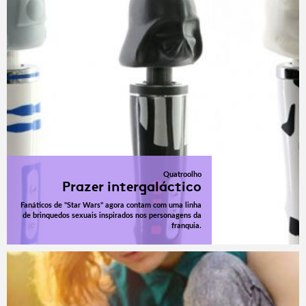
Quatroolho
Prazer intergaláctico
Fanáticos de "Star Wars" agora contam com uma linha
de brinquedos sexuais inspirados nos personagens da
franquia.