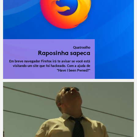
Quatroolho
Raposinha sapeca
Em breve navegador Firefox irá te avisar se você está
visitando um site que foi hackeado. Com a ajuda de
"Have I been Pwned?"