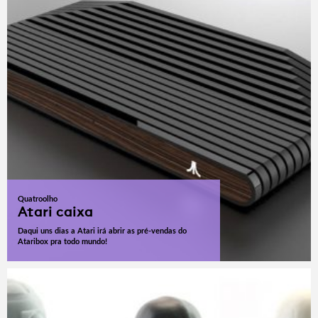
Quatroolho
Atari caixa
Daqui uns dias a Atari irá abrir as pré-vendas do
Ataribox pra todo mundo!