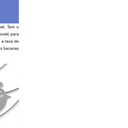
eek. Tem o
ovski para
 a taxa de
sas bacanas