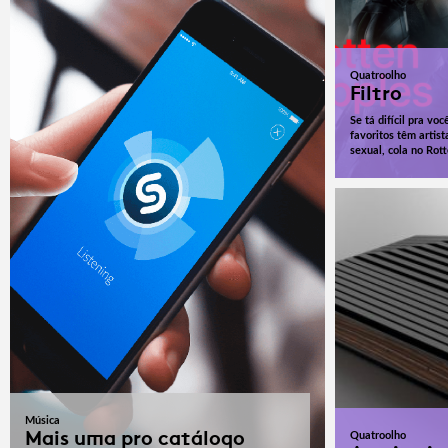
Quatroolho
Filtro
Se tá difícil pra vo
favoritos têm artis
sexual, cola no Rot
Música
Mais uma pro catálogo
Quatroolho