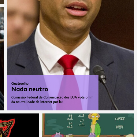
Quatroolho
Nada neutro
Comissão Federal de Comunicação dos EUA vota o fim
da neutralidade da internet por lá!