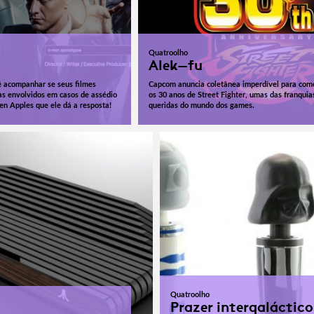
Quatroolho
Alek-fu
cê acompanhar se seus filmes
Capcom anuncia coletânea imperdível para co
tas envolvidos em casos de assédio
os 30 anos de Street Fighter, umas das franquia
ten Apples que ele dá a resposta!
queridas do mundo dos games.
Quatroolho
Prazer intergaláctico