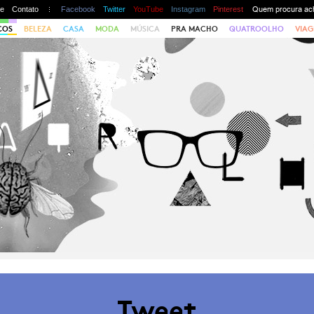
te
Contato
Facebook
Twitter
YouTube
Instagram
Pinterest
COS
BELEZA
CASA
MODA
MÚSICA
PRA MACHO
QUATROOLHO
VIAG
Tweet