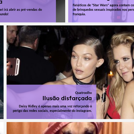
a
Fanáticos de "Star Wars" agora contam c
ri irá abrir as pré-vendas do
de brinquedos sexuais inspirados nos pe
mundo!
franquia.
Quatroolho
Ilusão disfarçada
Daisy Ridley é apenas mais uma voz reforçando o
perigo das redes sociais, especialmente do Instagram.