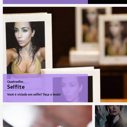
Quatroolho
Selfite
Você é viciado em selfie? Faça o teste!