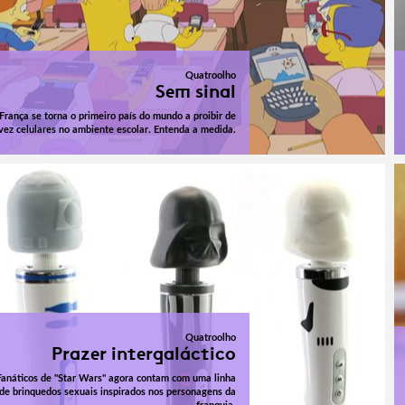
Quatroolho
Sem sinal
França se torna o primeiro país do mundo a proibir de
vez celulares no ambiente escolar. Entenda a medida.
Quatroolho
Prazer intergaláctico
Fanáticos de "Star Wars" agora contam com uma linha
de brinquedos sexuais inspirados nos personagens da