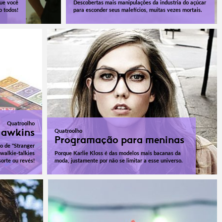
que você
Descobertas mais manipulações da industria do açúcar
o todos!
para esconder seus malefícios, muitas vezes mortais.
Quatroolho
Hawkins
Quatroolho
Programação para meninas
o de "Stranger
 walkie-talkies
Porque Karlie Kloss é das modelos mais bacanas da
sorte ou revés!
moda, justamente por não se limitar a esse universo.