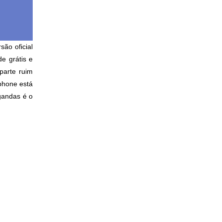
ão oficial
e grátis e
parte ruim
tphone está
gandas é o