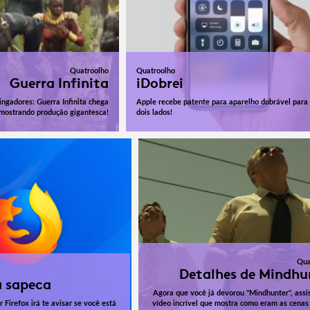
Quatroolho
Quatroolho
Guerra Infinita
iDobrei
ingadores: Guerra Infinita chega
Apple recebe patente para aparelho dobrável para
mostrando produção gigantesca!
dois lados!
Qua
Detalhes de Mindhu
 sapeca
Agora que você já devorou "Mindhunter", assi
Firefox irá te avisar se você está
vídeo incrível que mostra como eram as cenas