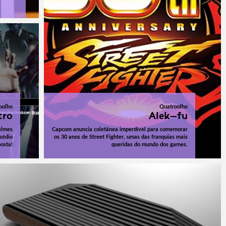
oolho
Quatroolho
tro
Alek-fu
filmes
Capcom anuncia coletânea imperdível para comemorar
sédio
os 30 anos de Street Fighter, umas das franquias mais
posta!
queridas do mundo dos games.