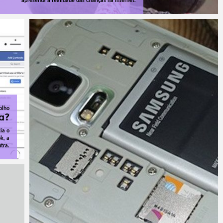
apresenta a realidade das crianças na internet.
olho
a?
ia o
k, a
tra.