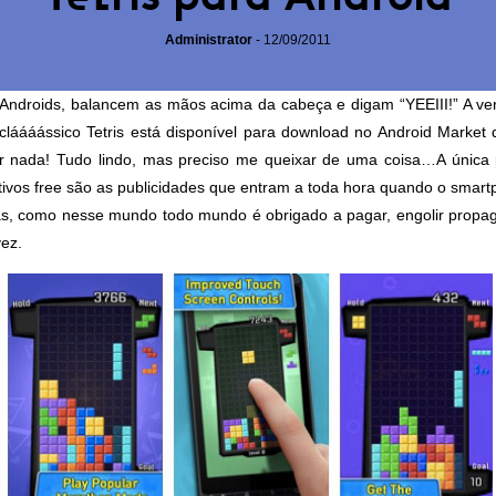
Administrator
-
12/09/2011
Androids, balancem as mãos acima da cabeça e digam “YEEIII!” A vers
cláááássico Tetris está disponível para download no
Android Market
d
 nada! Tudo lindo, mas preciso me queixar de uma coisa…A única 
tivos free são as publicidades que entram a toda hora quando o smar
as, como nesse mundo todo mundo é obrigado a pagar, engolir propa
vez.