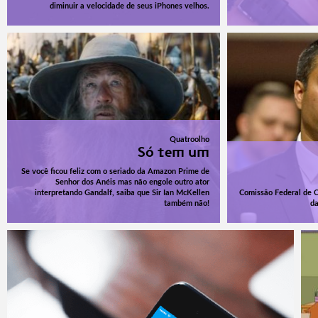
diminuir a velocidade de seus iPhones velhos.
Quatroolho
Só tem um
Se você ficou feliz com o seriado da Amazon Prime de
Senhor dos Anéis mas não engole outro ator
interpretando Gandalf, saiba que Sir Ian McKellen
Comissão Federal de 
também não!
da