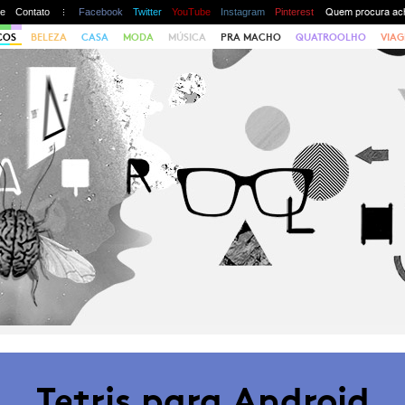
te
Contato
Facebook
Twitter
YouTube
Instagram
Pinterest
COS
BELEZA
CASA
MODA
MÚSICA
PRA MACHO
QUATROOLHO
VIAG
Tetris para Android