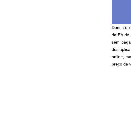
Donos de 
da EA do 
sem pagar
dos aplica
online, m
preço da 