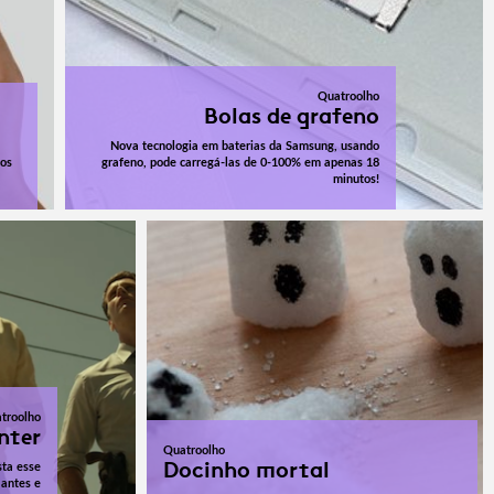
Quatroolho
Bolas de grafeno
Nova tecnologia em baterias da Samsung, usando
 os
grafeno, pode carregá-las de 0-100% em apenas 18
minutos!
troolho
nter
Quatroolho
Docinho mortal
sta esse
 antes e