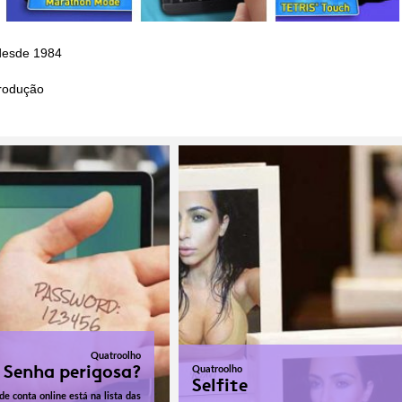
 desde
1984
rodução
Quatroolho
Senha perigosa?
Quatroolho
Selfite
de conta online está na lista das