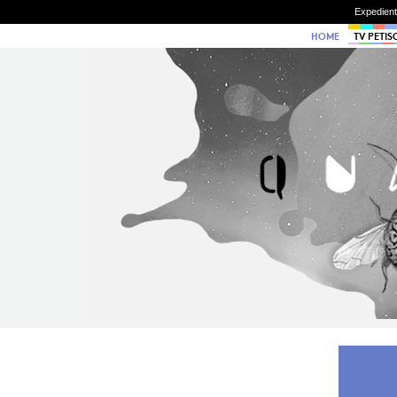
Expedien
HOME
TV PETIS