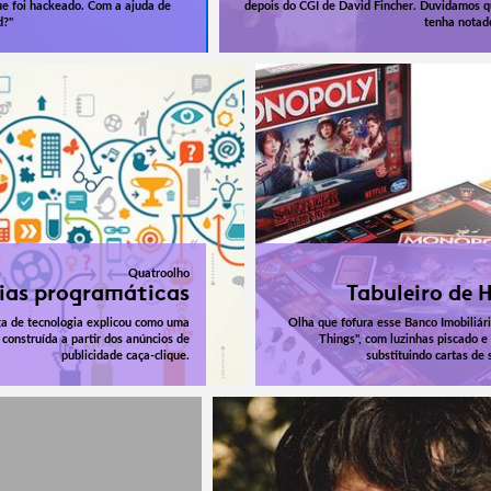
ue foi hackeado. Com a ajuda de
depois do CGI de David Fincher. Duvidamos 
d?"
tenha notad
Quatroolho
ias programáticas
Tabuleiro de 
a de tecnologia explicou como uma
Olha que fofura esse Banco Imobiliári
construída a partir dos anúncios de
Things", com luzinhas piscado e
publicidade caça-clique.
substituindo cartas de 