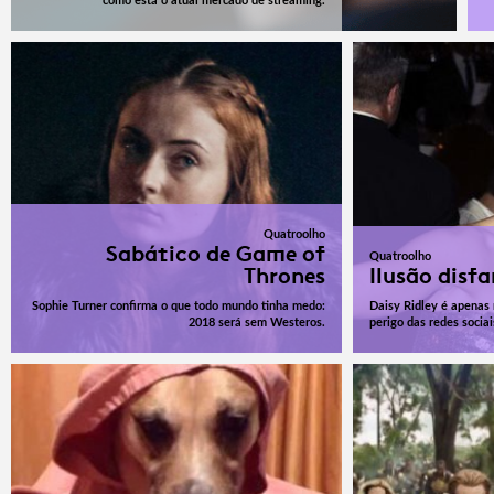
como está o atual mercado de streaming.
Quatroolho
Sabático de Game of
Quatroolho
Thrones
Ilusão disf
Sophie Turner confirma o que todo mundo tinha medo:
Daisy Ridley é apenas
2018 será sem Westeros.
perigo das redes socia