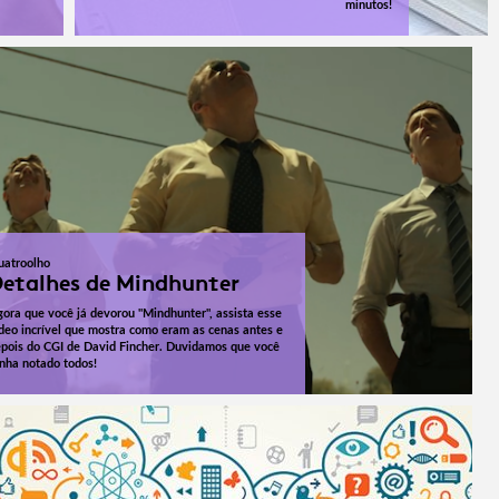
minutos!
uatroolho
etalhes de Mindhunter
ora que você já devorou "Mindhunter", assista esse
deo incrível que mostra como eram as cenas antes e
pois do CGI de David Fincher. Duvidamos que você
nha notado todos!