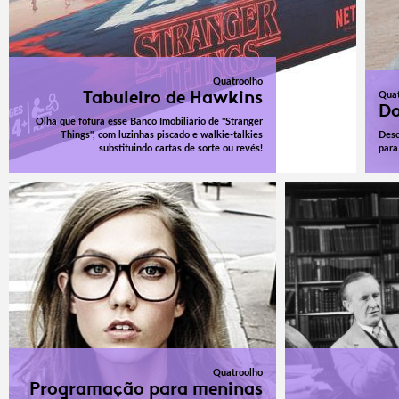
Quatroolho
Tabuleiro de Hawkins
Quat
Do
Olha que fofura esse Banco Imobiliário de "Stranger
Things", com luzinhas piscado e walkie-talkies
Desc
substituindo cartas de sorte ou revés!
para
Quatroolho
Programação para meninas