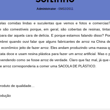
Administrator
-
09/02/2011
elas comidas lindas e suculentas que vemos e fotos e comercias
 são comestíveis porque, em geral, são cobertas de resinas, tinta
 para dar aquela cara de delícia. E porque estamos falando disso? Po
mbrei quando ouvi falar que alguns fabricantes de arroz na China d
 econômico jeito de fazer arroz. Eles andam produzindo uma massa q
tata doce e usam resina plástica para fazer um arroz artificial. Mas o
 vendendo como se fosse arroz de verdade. Claro que faz mal, já que 
te arroz corresponderia a comer uma SACOLA DE PLÁSTICO.
roduto de qualidade…
rodução