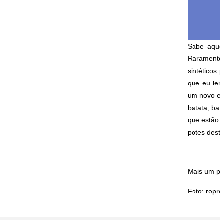
Sabe aqu
Raramente
sintéticos
que eu le
um novo e
batata, ba
que estão
potes des
Mais um p
Foto: rep