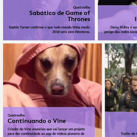
Quatroolho
Sabático de Game of
Thrones
Sophie Turner confirma o que todo mundo tinha medo:
Daisy Ridley é a
2018 será sem Westeros.
perigo das redes soci
Quatroolho
Continuando o Vine
Criador do Vine anunciou que vai lançar um projeto
para dar continuidade ao app de vídeos pioneiro da
Trailer de