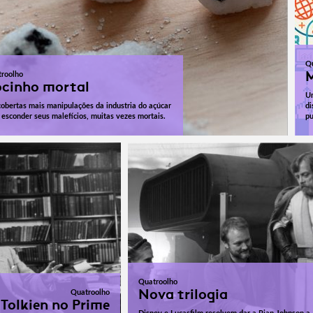
Q
M
roolho
cinho mortal
Um
obertas mais manipulações da industria do açúcar
di
 esconder seus malefícios, muitas vezes mortais.
pu
Quatroolho
Nova trilogia
Quatroolho
Tolkien no Prime