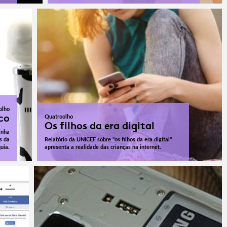
olho
co
Quatroolho
Os filhos da era digital
inha
s da
Relatório da UNICEF sobre "os filhos da era digital"
uia.
apresenta a realidade das crianças na internet.