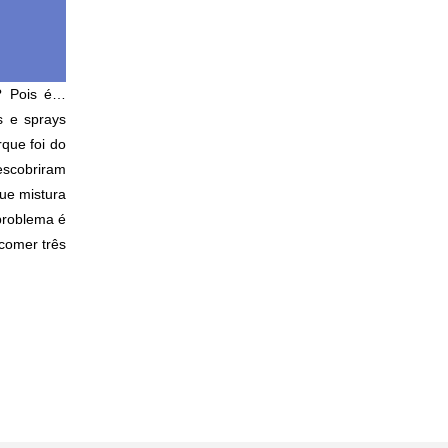
? Pois é…
s e sprays
rque foi do
escobriram
ue mistura
 problema é
comer três