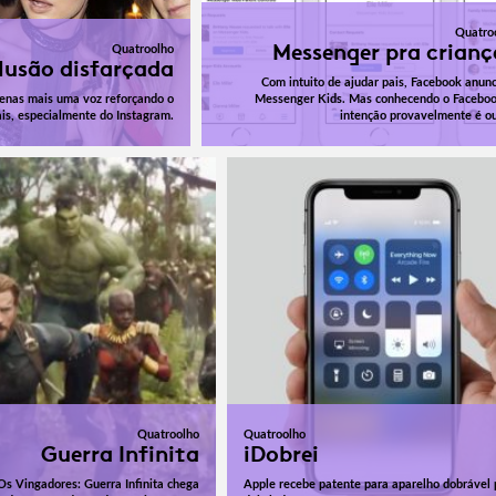
Quatro
Messenger pra crianç
Quatroolho
Ilusão disfarçada
Com intuito de ajudar pais, Facebook anunc
penas mais uma voz reforçando o
Messenger Kids. Mas conhecendo o Faceboo
ais, especialmente do Instagram.
intenção provavelmente é ou
Quatroolho
Quatroolho
Guerra Infinita
iDobrei
 Os Vingadores: Guerra Infinita chega
Apple recebe patente para aparelho dobrável 