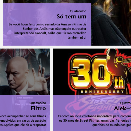
Quatroolho
Só tem um
Se você ficou feliz com o seriado da Amazon Prime de
Senhor dos Anéis mas não engole outro ator
interpretando Gandalf, saiba que Sir Ian McKellen
também não!
Quatroolho
Quatro
Filtro
Alek-
ra você acompanhar se seus filmes
Capcom anuncia coletânea imperdível para comem
s envolvidos em casos de assédio
os 30 anos de Street Fighter, umas das franquias 
en Apples que ele dá a resposta!
queridas do mundo dos ga