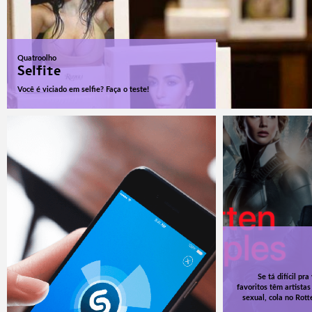
Quatroolho
Selfite
Você é viciado em selfie? Faça o teste!
Se tá difícil p
favoritos têm artista
sexual, cola no Rott