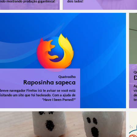
ndo mostrando produção gigantesca!
dois lados!
Q
D
Quatroolho
Raposinha sapeca
Ag
breve navegador Firefox irá te avisar se você está
ví
isitando um site que foi hackeado. Com a ajuda de
de
"Have I been Pwned?"
te