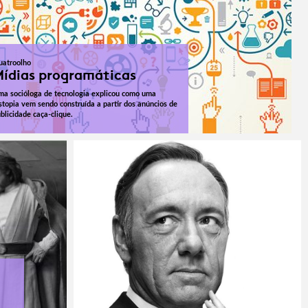
uatroolho
ídias programáticas
a socióloga de tecnologia explicou como uma
stopia vem sendo construída a partir dos anúncios de
blicidade caça-clique.