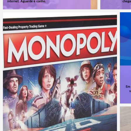
internet. Aguarde e confie.
chega
Em 
v