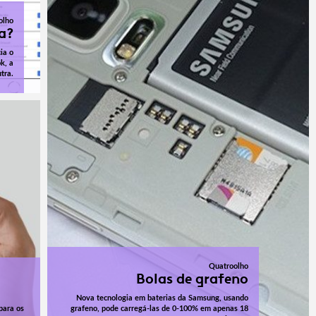
olho
a?
ia o
k, a
tra.
Quatroolho
Bolas de grafeno
Nova tecnologia em baterias da Samsung, usando
para os
grafeno, pode carregá-las de 0-100% em apenas 18