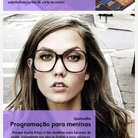
substituindo cartas de sorte ou revés!
Quatroolho
Programação para meninas
Porque Karlie Kloss é das modelos mais bacanas da
moda, justamente por não se limitar a esse universo.