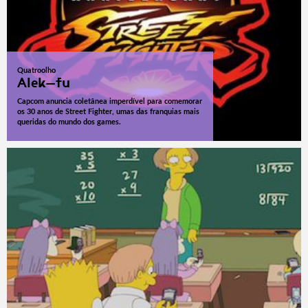
Quatroolho
Alek-fu
Capcom anuncia coletânea imperdível para comemorar
os 30 anos de Street Fighter, umas das franquias mais
queridas do mundo dos games.