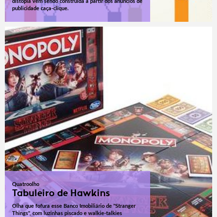
distopia vem sendo construída a partir dos anúncios de
publicidade caça-clique.
Quatroolho
Tabuleiro de Hawkins
Olha que fofura esse Banco Imobiliário de "Stranger
Things", com luzinhas piscado e walkie-talkies