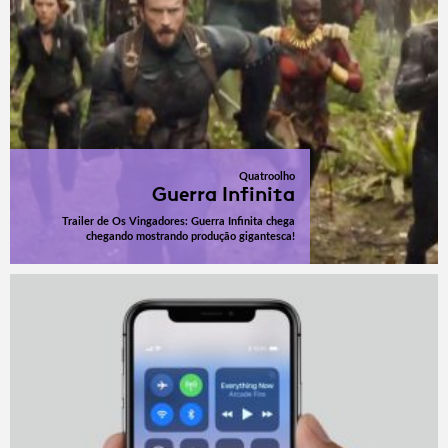
Quatroolho
Guerra Infinita
Trailer de Os Vingadores: Guerra Infinita chega
chegando mostrando produção gigantesca!