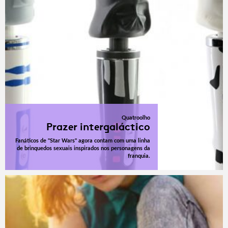
Quatroolho
Prazer intergaláctico
Fanáticos de "Star Wars" agora contam com uma linha
de brinquedos sexuais inspirados nos personagens da
franquia.