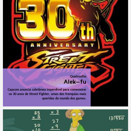
Quatroolho
Alek-fu
Capcom anuncia coletânea imperdível para comemorar
os 30 anos de Street Fighter, umas das franquias mais
queridas do mundo dos games.