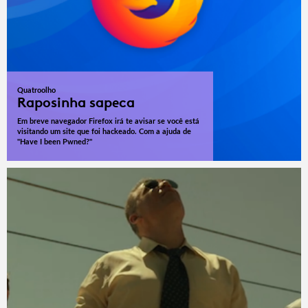
Quatroolho
Raposinha sapeca
Em breve navegador Firefox irá te avisar se você está
visitando um site que foi hackeado. Com a ajuda de
"Have I been Pwned?"