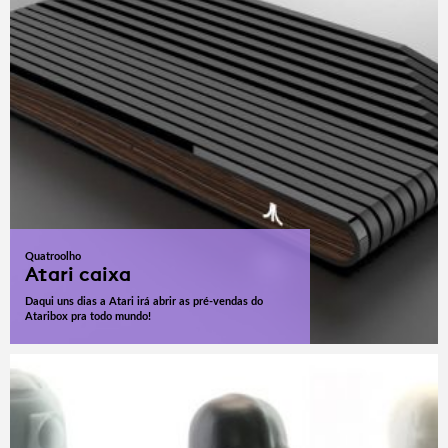
Quatroolho
Atari caixa
Daqui uns dias a Atari irá abrir as pré-vendas do
Ataribox pra todo mundo!