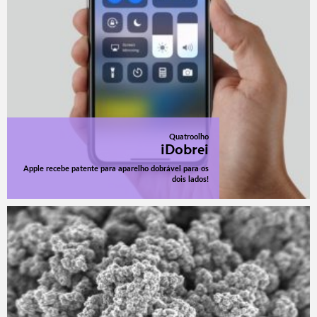
Quatroolho
iDobrei
Apple recebe patente para aparelho dobrável para os
dois lados!