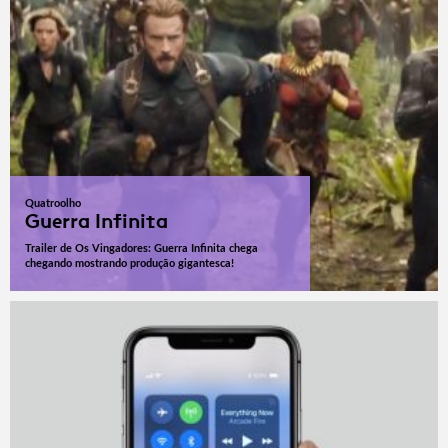
Quatroolho
Guerra Infinita
Trailer de Os Vingadores: Guerra Infinita chega
chegando mostrando produção gigantesca!