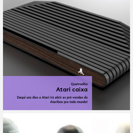
Quatroolho
Atari caixa
Daqui uns dias a Atari irá abrir as pré-vendas do
Ataribox pra todo mundo!