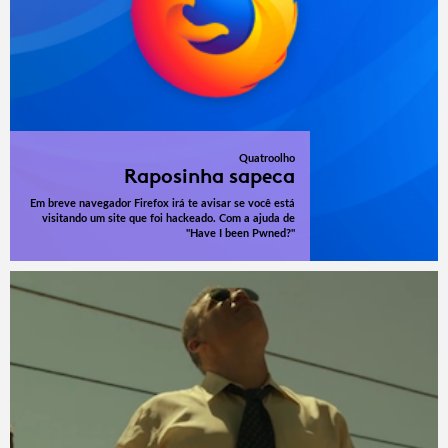
Quatroolho
Raposinha sapeca
Em breve navegador Firefox irá te avisar se você está
visitando um site que foi hackeado. Com a ajuda de
"Have I been Pwned?"