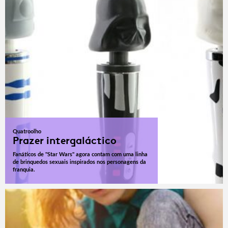
Quatroolho
Prazer intergaláctico
Fanáticos de "Star Wars" agora contam com uma linha
de brinquedos sexuais inspirados nos personagens da
franquia.