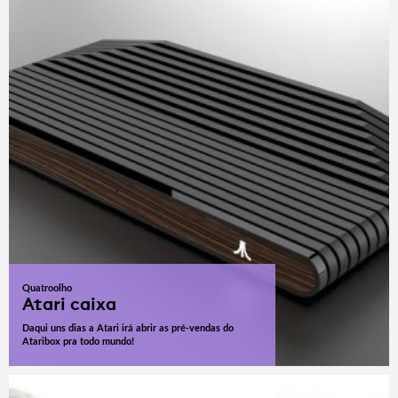
Quatroolho
Atari caixa
Daqui uns dias a Atari irá abrir as pré-vendas do
Ataribox pra todo mundo!