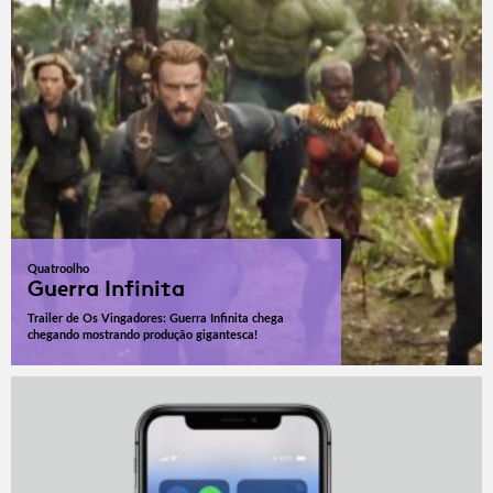
Quatroolho
Guerra Infinita
Trailer de Os Vingadores: Guerra Infinita chega
chegando mostrando produção gigantesca!