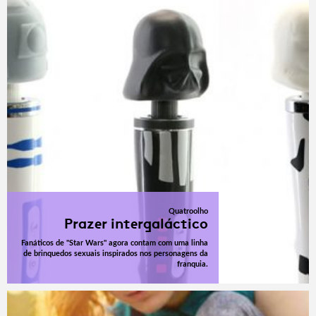
Quatroolho
Prazer intergaláctico
Fanáticos de "Star Wars" agora contam com uma linha
de brinquedos sexuais inspirados nos personagens da
franquia.