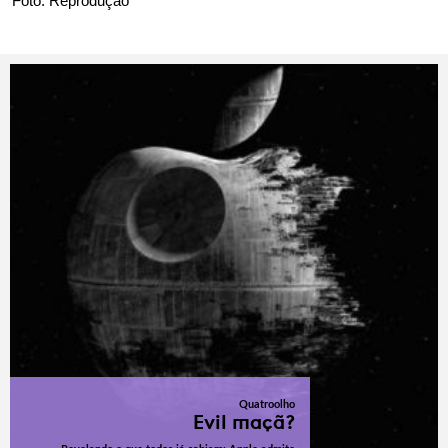
Foto: Reprodução
Quatroolho
Evil maçã?