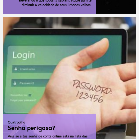
Revelando o que todos já sabiam: Apple admite
diminuir a velocidade de seus iPhones velhos.
Quatroolho
Senha perigosa?
Veja se a tua senha de conta online está na lista das