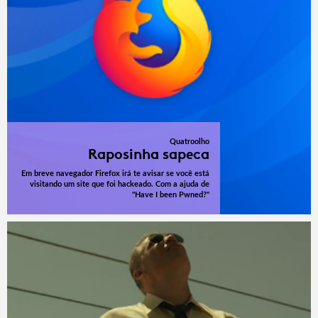
Quatroolho
Raposinha sapeca
Em breve navegador Firefox irá te avisar se você está
visitando um site que foi hackeado. Com a ajuda de
"Have I been Pwned?"