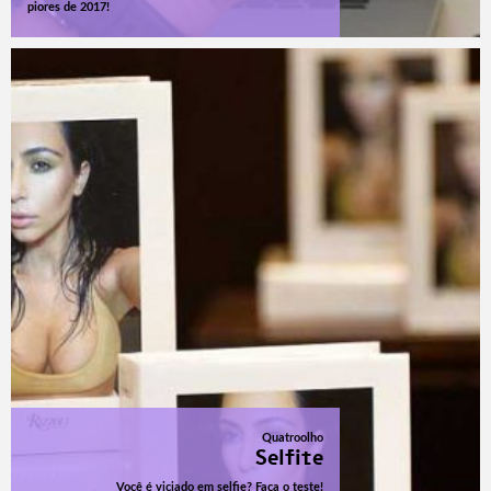
piores de 2017!
Quatroolho
Selfite
Você é viciado em selfie? Faça o teste!