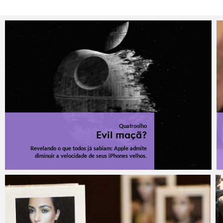
Quatroolho
Evil maçã?
Revelando o que todos já sabiam: Apple admite
diminuir a velocidade de seus iPhones velhos.