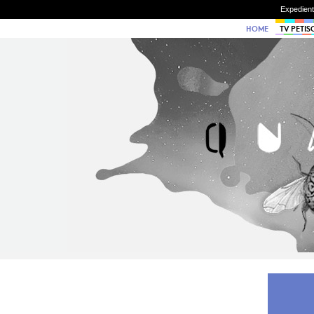
Expedien
HOME
TV PETIS