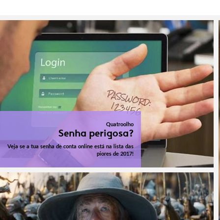
Quatroolho
Senha perigosa?
Veja se a tua senha de conta online está na lista das
piores de 2017!