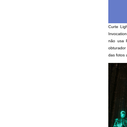
Curte
Lig
Invocatio
não usa P
obturador
das fotos 