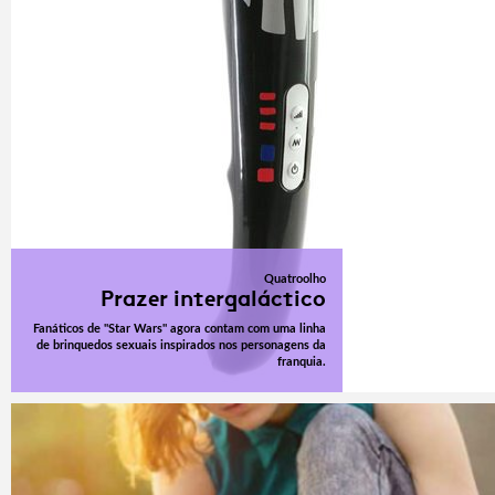
Quatroolho
Prazer intergaláctico
Fanáticos de "Star Wars" agora contam com uma linha
de brinquedos sexuais inspirados nos personagens da
franquia.