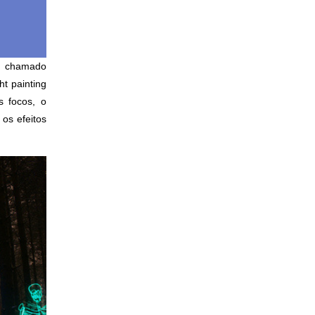
en chamado
t painting
s focos, o
os efeitos