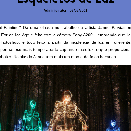
Administrator
-
03/02/2011
ht Painting
? Dá uma olhada no trabalho da artista Janne Parviain
n For an Ice Age
e feito com a câmera Sony A200. Lembrando que ligh
hotoshop, é tudo feito a partir da incidência de luz em diferente
 permanece mais tempo aberto captando mais luz, o que proporciona 
abaixo. No site da
Janne
tem mais um monte de fotos bacanas.