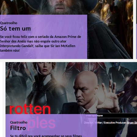
Quatroolho
Só tem um
Se você ficou feliz com o seriado da Amazon Prime de
Senhor dos Anéis mas não engole outro ator
interpretando Gandalf, saiba que Sir Ian McKellen
também não!
Quatroolho
Filtro
Se tá difícil pra você acompanhar se seus filmes