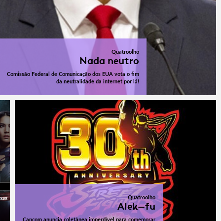
Quatroolho
Nada neutro
Comissão Federal de Comunicação dos EUA vota o fim
da neutralidade da internet por lá!
Quatroolho
Alek-fu
Capcom anuncia coletânea imperdível para comemorar