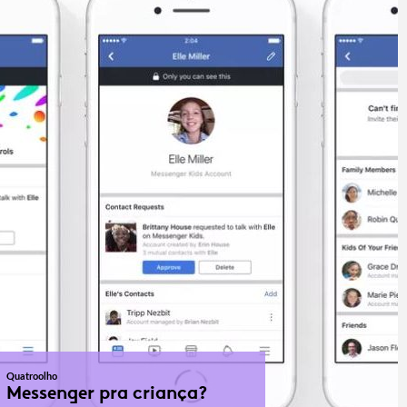
Quatroolho
Messenger pra criança?