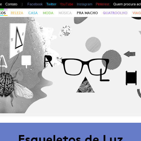
te
Contato
Facebook
Twitter
YouTube
Instagram
Pinterest
COS
BELEZA
CASA
MODA
MÚSICA
PRA MACHO
QUATROOLHO
VIAG
Esqueletos de Luz