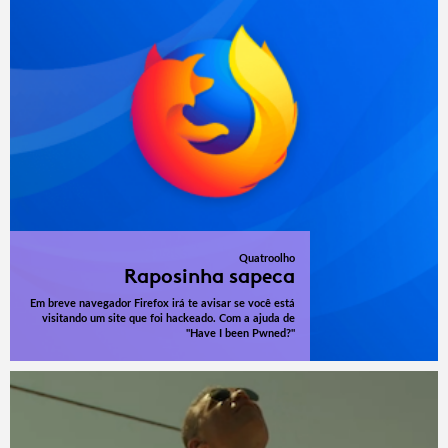
Quatroolho
Raposinha sapeca
Em breve navegador Firefox irá te avisar se você está
visitando um site que foi hackeado. Com a ajuda de
"Have I been Pwned?"