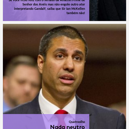
Se você ficou feliz com o seriado da Amazon Prime de
Senhor dos Anéis mas não engole outro ator
interpretando Gandalf, saiba que Sir Ian McKellen
também não!
Quatroolho
Nada neutro