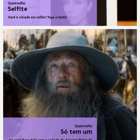
Quatroolho
Selfite
Você é viciado em selfie? Faça o teste!
Quatroolho
Só tem um