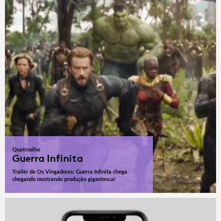
Quatroolho
Guerra Infinita
Trailer de Os Vingadores: Guerra Infinita chega
chegando mostrando produção gigantesca!