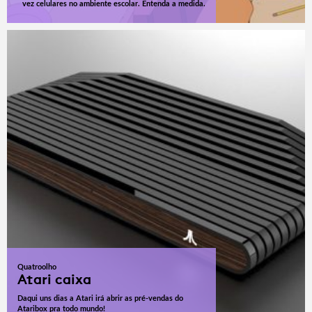
vez celulares no ambiente escolar. Entenda a medida.
Quatroolho
Atari caixa
Daqui uns dias a Atari irá abrir as pré-vendas do
Ataribox pra todo mundo!