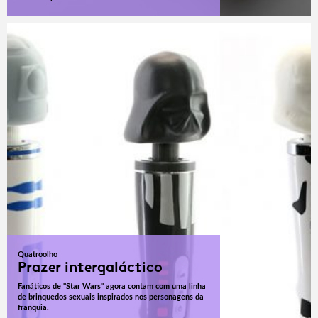
Quatroolho
Prazer intergaláctico
Fanáticos de "Star Wars" agora contam com uma linha
de brinquedos sexuais inspirados nos personagens da
franquia.