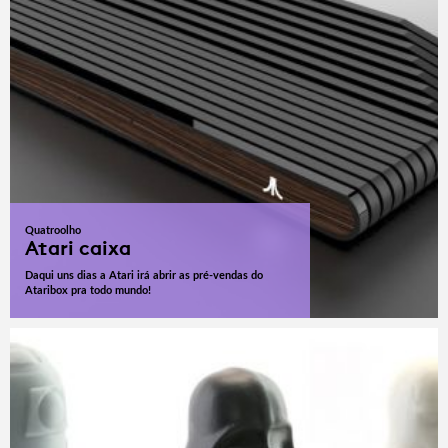
Quatroolho
Atari caixa
Daqui uns dias a Atari irá abrir as pré-vendas do
Ataribox pra todo mundo!