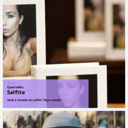
Quatroolho
Selfite
Você é viciado em selfie? Faça o teste!