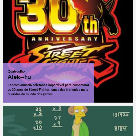
Quatroolho
Alek-fu
Capcom anuncia coletânea imperdível para comemorar
os 30 anos de Street Fighter, umas das franquias mais
queridas do mundo dos games.