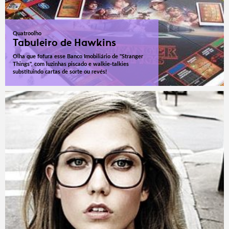
Quatroolho
Tabuleiro de Hawkins
Olha que fofura esse Banco Imobiliário de "Stranger
Things", com luzinhas piscado e walkie-talkies
substituindo cartas de sorte ou revés!