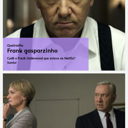
Quatroolho
Frank gasparzinho
Cadê o Frank Underwood que estava na Netflix?
Sumiu!