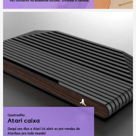
vez celulares no ambiente escolar. Entenda a medida.
Quatroolho
Atari caixa
Daqui uns dias a Atari irá abrir as pré-vendas do
Ataribox pra todo mundo!