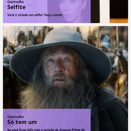
Quatroolho
Selfite
Você é viciado em selfie? Faça o teste!
Quatroolho
Só tem um
Se você ficou feliz com o seriado da Amazon Prime de