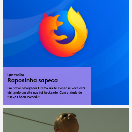
Quatroolho
Raposinha sapeca
Em breve navegador Firefox irá te avisar se você está
visitando um site que foi hackeado. Com a ajuda de
"Have I been Pwned?"