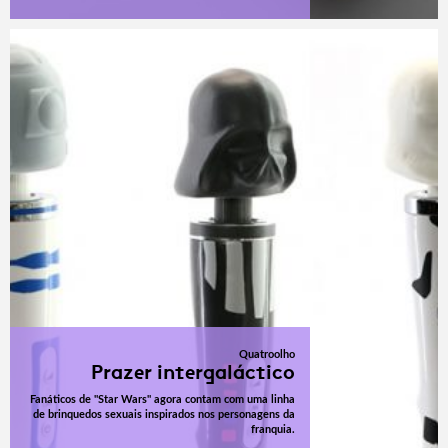
Quatroolho
Prazer intergaláctico
Fanáticos de "Star Wars" agora contam com uma linha
de brinquedos sexuais inspirados nos personagens da
franquia.