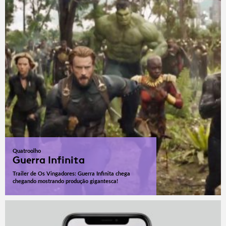
Quatroolho
Guerra Infinita
Trailer de Os Vingadores: Guerra Infinita chega
chegando mostrando produção gigantesca!