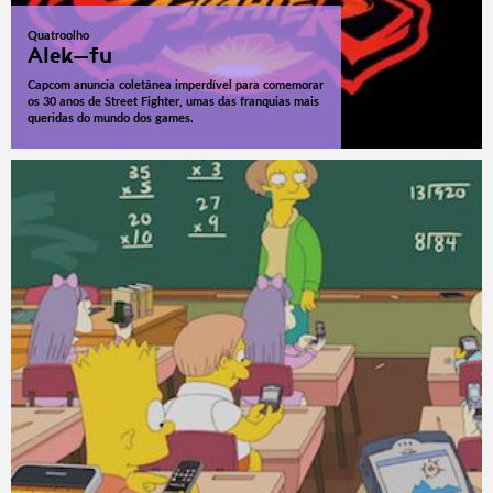
Quatroolho
Alek-fu
Capcom anuncia coletânea imperdível para comemorar
os 30 anos de Street Fighter, umas das franquias mais
queridas do mundo dos games.