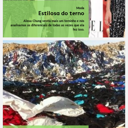
Moda
Estilosa do terno
Alexa Chung vestiu mais um terninho e nós
analisamos os diferenciais de todas as vezes que ela
fez isso.