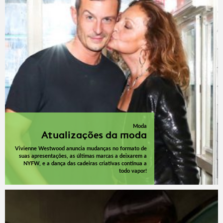
Moda
Atualizações da moda
Vivienne Westwood anuncia mudanças no formato de
suas apresentações, as últimas marcas a deixarem a
NYFW, e a dança das cadeiras criativas continua a
todo vapor!