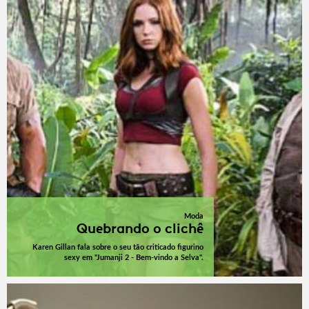
Moda
Quebrando o clichê
Karen Gillan fala sobre o seu tão criticado figurino
sexy em "Jumanji 2 - Bem-vindo a Selva".