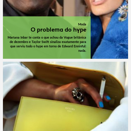
Moda
O problema do hype
Mariana Inbar te conta o que achou da Vogue britânica
de dezembro e Taylor Swift sinaliza exatamente para
que serviu todo o hype em torno de Edward Enninful:
nada.