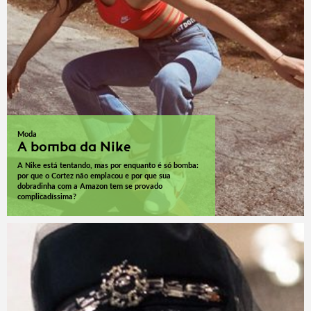
Moda
A bomba da Nike
A Nike está tentando, mas por enquanto é só bomba:
por que o Cortez não emplacou e por que sua
dobradinha com a Amazon tem se provado
complicadíssima?