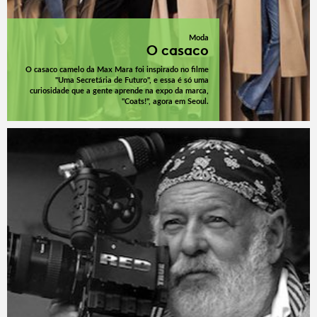
Moda
O casaco
O casaco camelo da Max Mara foi inspirado no filme
"Uma Secretária de Futuro", e essa é só uma
curiosidade que a gente aprende na expo da marca,
"Coats!", agora em Seoul.