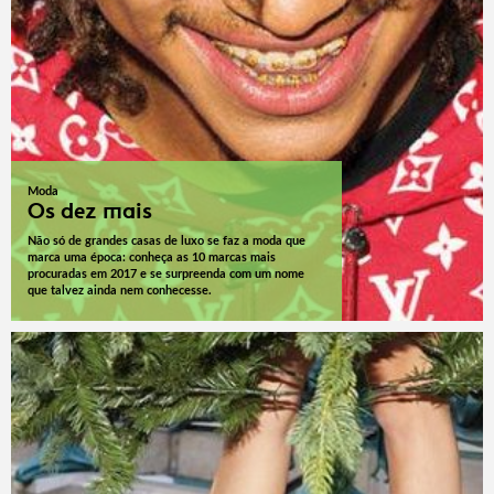
Moda
Os dez mais
Não só de grandes casas de luxo se faz a moda que
marca uma época: conheça as 10 marcas mais
procuradas em 2017 e se surpreenda com um nome
que talvez ainda nem conhecesse.