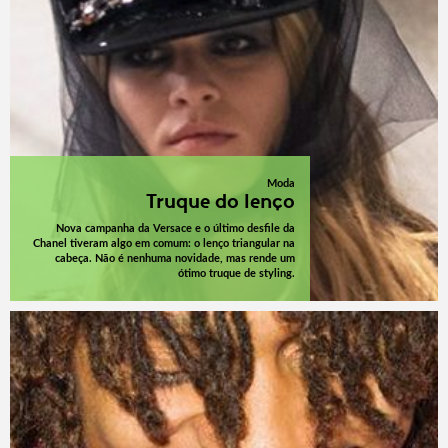
Moda
Truque do lenço
Nova campanha da Versace e o último desfile da
Chanel tiveram algo em comum: o lenço triangular na
cabeça. Não é nenhuma novidade, mas rende um
ótimo truque de styling.