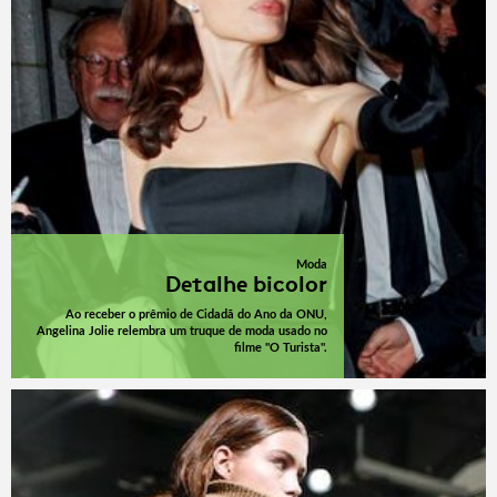
Moda
Detalhe bicolor
Ao receber o prêmio de Cidadã do Ano da ONU,
Angelina Jolie relembra um truque de moda usado no
filme "O Turista".