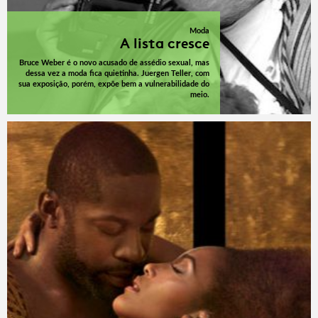
Moda
A lista cresce
Bruce Weber é o novo acusado de assédio sexual, mas
dessa vez a moda fica quietinha. Juergen Teller, com
sua exposição, porém, expõe bem a vulnerabilidade do
meio.