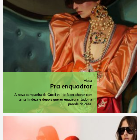
Moda
Pra enquadrar
A nova campanha da Gucci vai te fazer chorar com
tanta lindeza e depois querer enquadrar tudo na
parede de casa.