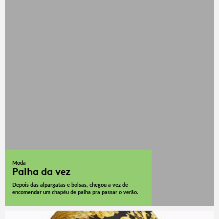
Moda
Palha da vez
Depois das alpargatas e bolsas, chegou a vez de
encomendar um chapéu de palha pra passar o verão.