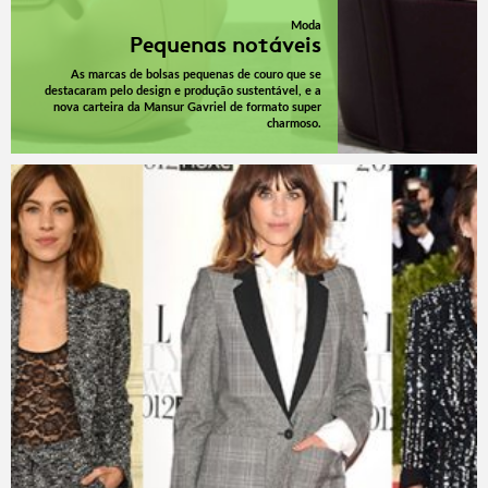
Moda
Pequenas notáveis
As marcas de bolsas pequenas de couro que se
destacaram pelo design e produção sustentável, e a
nova carteira da Mansur Gavriel de formato super
charmoso.