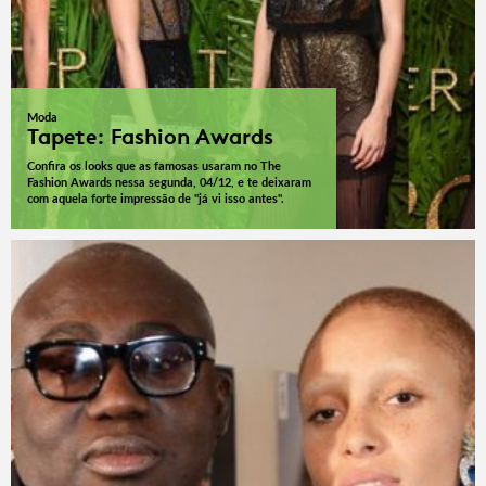
Moda
Tapete: Fashion Awards
Confira os looks que as famosas usaram no The
Fashion Awards nessa segunda, 04/12, e te deixaram
com aquela forte impressão de "já vi isso antes".