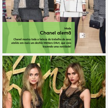
Moda
Chanel alemã
Chanel mostra toda a beleza do trabalho de seus
ateliês em mais um desfile Métiers D'Art, que veio
trazendo uma novidade!