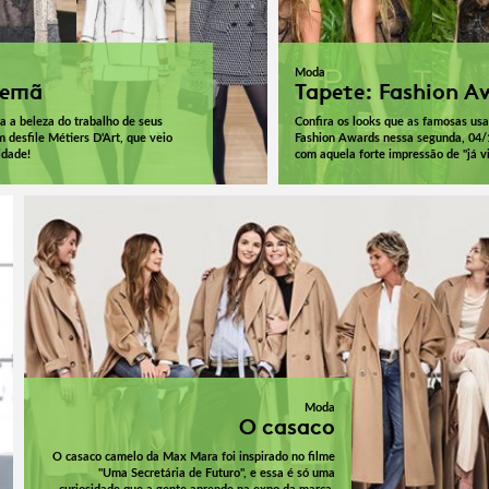
Moda
lemã
Tapete: Fashion A
a a beleza do trabalho de seus
Confira os looks que as famosas us
 desfile Métiers D'Art, que veio
Fashion Awards nessa segunda, 04/
idade!
com aquela forte impressão de "já vi
Moda
O casaco
O casaco camelo da Max Mara foi inspirado no filme
"Uma Secretária de Futuro", e essa é só uma