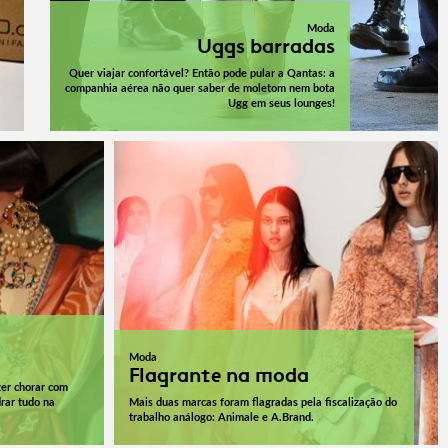
Moda
Uggs barradas
Quer viajar confortável? Então pode pular a Qantas: a
companhia aérea não quer saber de moletom nem bota
Ugg em seus lounges!
Moda
Flagrante na moda
zer chorar com
rar tudo na
Mais duas marcas foram flagradas pela fiscalização do
trabalho análogo: Animale e A.Brand.