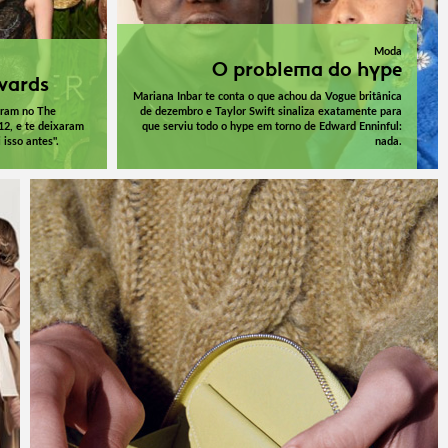
Moda
O problema do hype
wards
Mariana Inbar te conta o que achou da Vogue britânica
aram no The
de dezembro e Taylor Swift sinaliza exatamente para
12, e te deixaram
que serviu todo o hype em torno de Edward Enninful:
 isso antes".
nada.