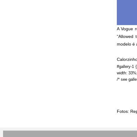
A Vogue r
“Allowed 
modelo é a
Calorzinho
#gallery-1 {
width: 33%; 
/* see gall
Fotos: Re