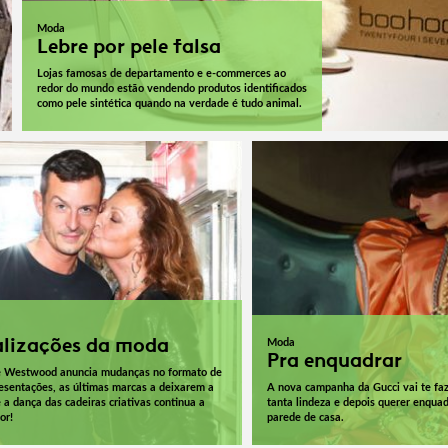
Moda
Lebre por pele falsa
Lojas famosas de departamento e e-commerces ao
redor do mundo estão vendendo produtos identificados
como pele sintética quando na verdade é tudo animal.
lizações da moda
Moda
Pra enquadrar
e Westwood anuncia mudanças no formato de
esentações, as últimas marcas a deixarem a
A nova campanha da Gucci vai te fa
a dança das cadeiras criativas continua a
tanta lindeza e depois querer enquad
or!
parede de casa.