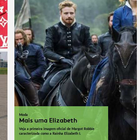
Moda
Mais uma Elizabeth
Veja a primeira imagem oficial de Margot Robbie
caracterizada como a Rainha Elizabeth I.