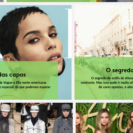
O segredo
das capas
O segredo de estilo de Alex
da Vogue e Elle norte-americana
contraste. Mas isso pode ir muito a
o especial do que podemos esperar
de cores opostas, e abr