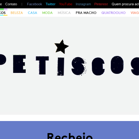
te
Contato
Facebook
Twitter
YouTube
Instagram
Pinterest
COS
BELEZA
CASA
MODA
MÚSICA
PRA MACHO
QUATROOLHO
VIAG
Recheio