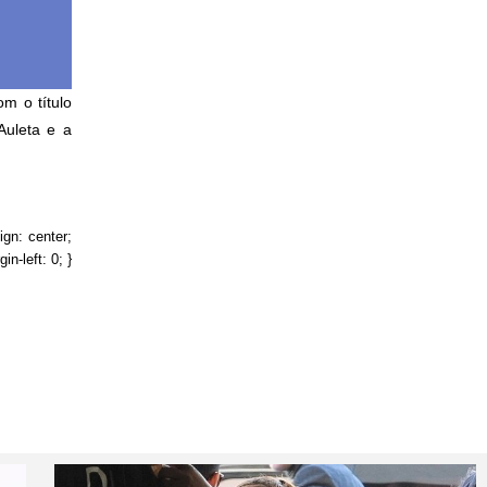
m o título
Auleta e a
lign: center;
in-left: 0; }