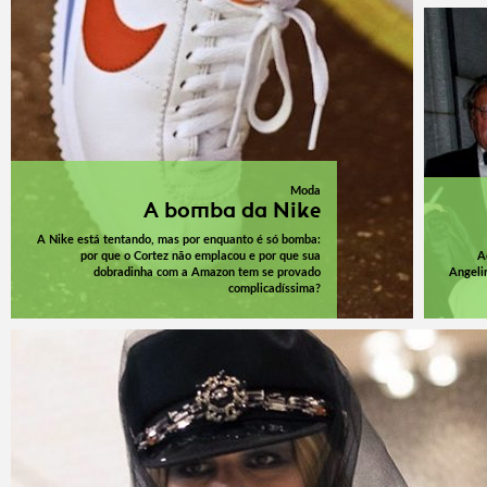
Moda
A bomba da Nike
A Nike está tentando, mas por enquanto é só bomba:
por que o Cortez não emplacou e por que sua
A
dobradinha com a Amazon tem se provado
Angeli
complicadíssima?