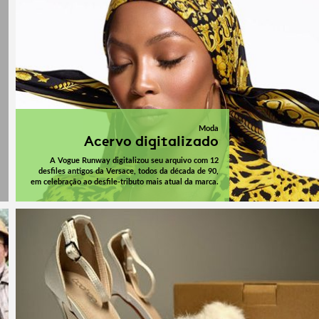
Moda
Acervo digitalizado
A Vogue Runway digitalizou seu arquivo com 12
desfiles antigos da Versace, todos da década de 90,
em celebração ao desfile-tributo mais atual da marca.