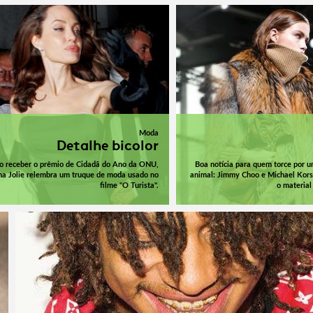
Moda
Detalhe bicolor
o receber o prêmio de Cidadã do Ano da ONU,
Boa notícia para quem torce por 
na Jolie relembra um truque de moda usado no
animal: Jimmy Choo e Michael Kors
filme "O Turista".
o material