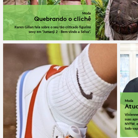
Moda
Quebrando o clichê
Karen Gillan fala sobre o seu tão criticado figurino
sexy em "Jumanji 2 - Bem-vindo a Selva".
Moda
Atua
Vivienn
suas apr
NYFW, e 
todo vap