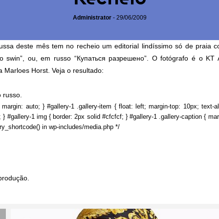
Administrator
-
29/06/2009
ussa deste mês tem no recheio um editorial lindíssimo só de praia co
to swin”, ou, em russo “Купаться разрешено”. O fotógrafo é o KT 
 Marloes Horst. Veja o resultado:
 russo.
 margin: auto; } #gallery-1 .gallery-item { float: left; margin-top: 10px; text-a
} #gallery-1 img { border: 2px solid #cfcfcf; } #gallery-1 .gallery-caption { marg
ery_shortcode() in wp-includes/media.php */
produção.