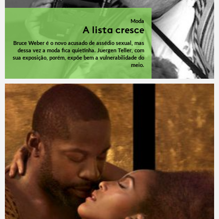
Moda
A lista cresce
Bruce Weber é o novo acusado de assédio sexual, mas
dessa vez a moda fica quietinha. Juergen Teller, com
sua exposição, porém, expõe bem a vulnerabilidade do
meio.