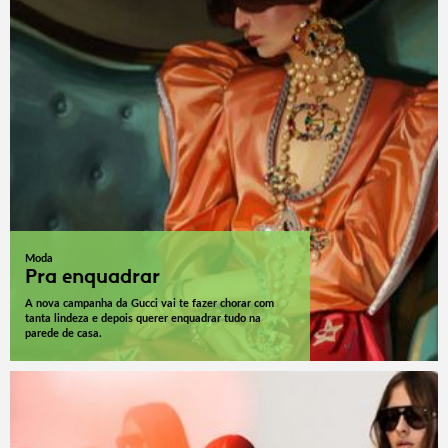
Moda
Pra enquadrar
A nova campanha da Gucci vai te fazer chorar com
tanta lindeza e depois querer enquadrar tudo na
parede de casa.