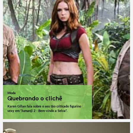
Moda
Quebrando o clichê
Karen Gillan fala sobre o seu tão criticado figurino
sexy em "Jumanji 2 - Bem-vindo a Selva".