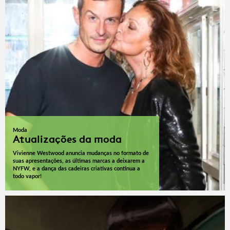
Moda
Atualizações da moda
Vivienne Westwood anuncia mudanças no formato de
suas apresentações, as últimas marcas a deixarem a
NYFW, e a dança das cadeiras criativas continua a
todo vapor!