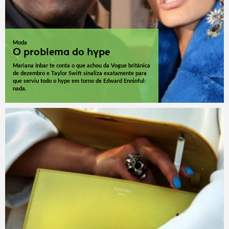
Moda
O problema do hype
Mariana Inbar te conta o que achou da Vogue britânica
de dezembro e Taylor Swift sinaliza exatamente para
que serviu todo o hype em torno de Edward Enninful:
nada.