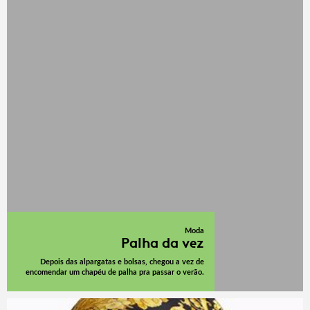
Moda
Palha da vez
Depois das alpargatas e bolsas, chegou a vez de
encomendar um chapéu de palha pra passar o verão.