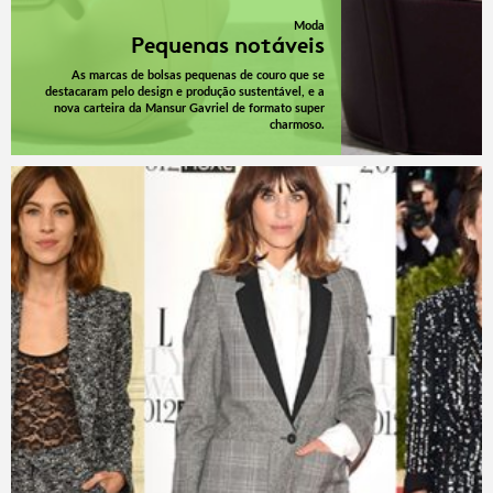
Moda
Pequenas notáveis
As marcas de bolsas pequenas de couro que se
destacaram pelo design e produção sustentável, e a
nova carteira da Mansur Gavriel de formato super
charmoso.