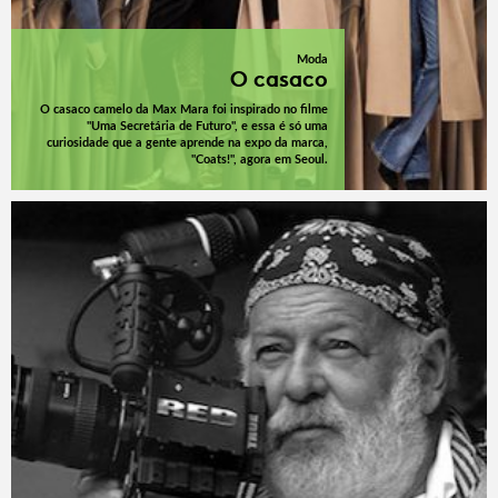
Moda
O casaco
O casaco camelo da Max Mara foi inspirado no filme
"Uma Secretária de Futuro", e essa é só uma
curiosidade que a gente aprende na expo da marca,
"Coats!", agora em Seoul.