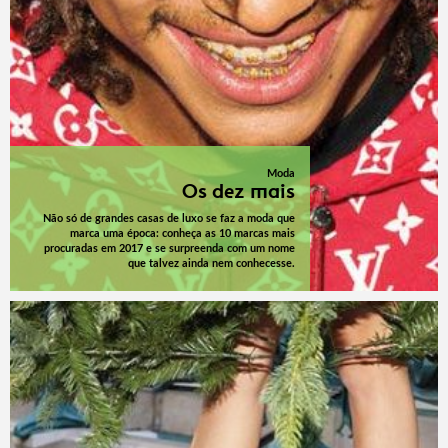
Moda
Os dez mais
Não só de grandes casas de luxo se faz a moda que
marca uma época: conheça as 10 marcas mais
procuradas em 2017 e se surpreenda com um nome
que talvez ainda nem conhecesse.