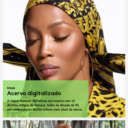
Moda
Acervo digitalizado
A Vogue Runway digitalizou seu arquivo com 12
desfiles antigos da Versace, todos da década de 90,
em celebração ao desfile-tributo mais atual da marca.