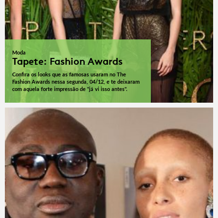
Moda
Tapete: Fashion Awards
Confira os looks que as famosas usaram no The
Fashion Awards nessa segunda, 04/12, e te deixaram
com aquela forte impressão de "já vi isso antes".