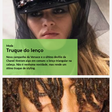
Moda
Truque do lenço
Nova campanha da Versace e o último desfile da
Chanel tiveram algo em comum: o lenço triangular na
cabeça. Não é nenhuma novidade, mas rende um
ótimo truque de styling.