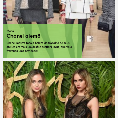
Moda
Chanel alemã
Chanel mostra toda a beleza do trabalho de seus
ateliês em mais um desfile Métiers D'Art, que veio
trazendo uma novidade!