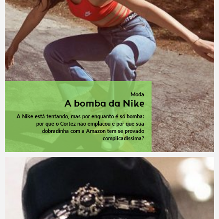
Moda
A bomba da Nike
A Nike está tentando, mas por enquanto é só bomba:
por que o Cortez não emplacou e por que sua
dobradinha com a Amazon tem se provado
complicadíssima?