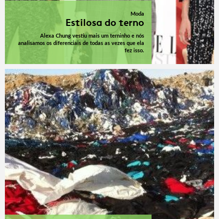
Moda
Estilosa do terno
Alexa Chung vestiu mais um terninho e nós
analisamos os diferenciais de todas as vezes que ela
fez isso.