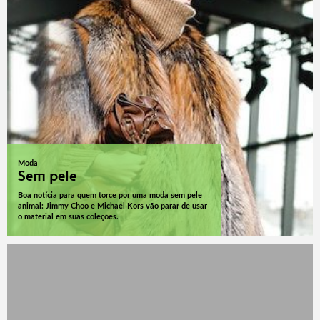
Moda
Sem pele
Boa notícia para quem torce por uma moda sem pele
animal: Jimmy Choo e Michael Kors vão parar de usar
o material em suas coleções.