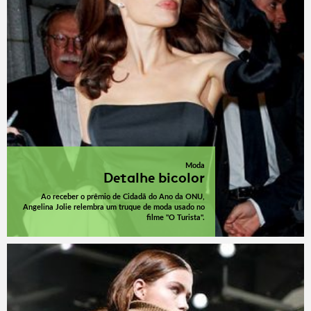
Moda
Detalhe bicolor
Ao receber o prêmio de Cidadã do Ano da ONU,
Angelina Jolie relembra um truque de moda usado no
filme "O Turista".