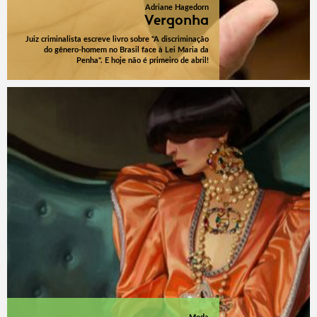
Adriane Hagedorn
Vergonha
Juiz criminalista escreve livro sobre "A discriminação
do gênero-homem no Brasil face à Lei Maria da
Penha". E hoje não é primeiro de abril!