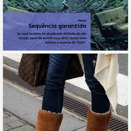
Home
Sequência garantida
Se você também foi picado pelo bichinho do não
consigo parar de assistir essa série, temos boas
notícias a respeito de "Dark".