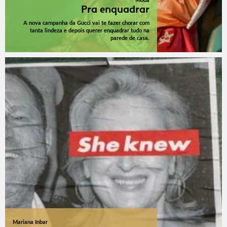
Moda
Pra enquadrar
A nova campanha da Gucci vai te fazer chorar com
tanta lindeza e depois querer enquadrar tudo na
parede de casa.
Mariana Inbar