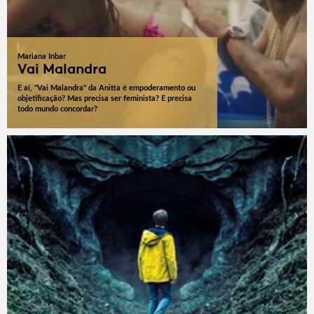
Mariana Inbar
Vai Malandra
E aí, "Vai Malandra" da Anitta é empoderamento ou
objetificação? Mas precisa ser feminista? E precisa
todo mundo concordar?