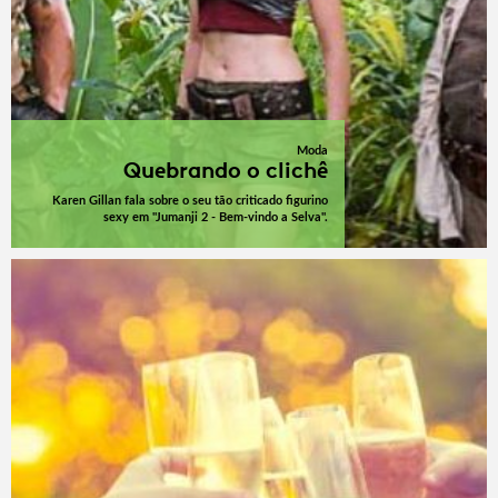
Moda
Quebrando o clichê
Karen Gillan fala sobre o seu tão criticado figurino
sexy em "Jumanji 2 - Bem-vindo a Selva".