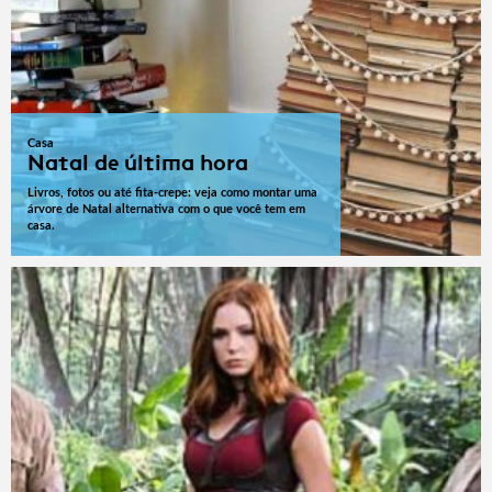
Casa
Natal de última hora
Livros, fotos ou até fita-crepe: veja como montar uma
árvore de Natal alternativa com o que você tem em
casa.