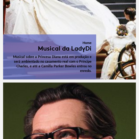
Home
Musical da LadyDi
Musical sobre a Princesa Diana está em produção e
será ambientado no casamento real com o Príncipe
Charles, e até a Camilla Parker Bowles entrou no
enredo.