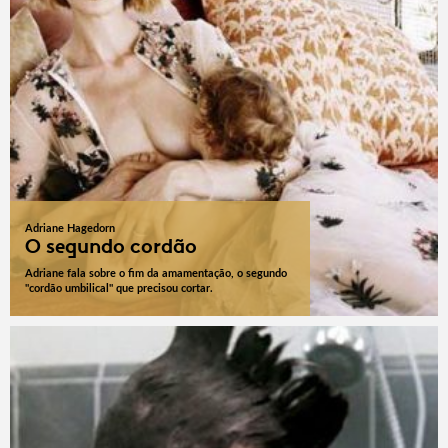
Adriane Hagedorn
O segundo cordão
Adriane fala sobre o fim da amamentação, o segundo
"cordão umbilical" que precisou cortar.