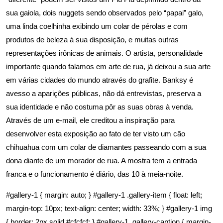
sua gaiola, dois nuggets sendo observados pelo “papai” galo,
uma linda coelhinha exibindo um colar de pérolas e com
produtos de beleza à sua disposição, e muitas outras
representações irônicas de animais. O artista, personalidade
importante quando falamos em arte de rua, já deixou a sua arte
em várias cidades do mundo através do grafite. Banksy é
avesso a aparições públicas, não dá entrevistas, preserva a
sua identidade e não costuma pôr as suas obras à venda.
Através de um e-mail, ele creditou a inspiração para
desenvolver esta exposição ao fato de ter visto um cão
chihuahua com um colar de diamantes passeando com a sua
dona diante de um morador de rua. A mostra tem a entrada
franca e o funcionamento é diário, das 10 à meia-noite.
#gallery-1 { margin: auto; } #gallery-1 .gallery-item { float: left;
margin-top: 10px; text-align: center; width: 33%; } #gallery-1 img
{ border: 2px solid #cfcfcf; } #gallery-1 .gallery-caption { margin-