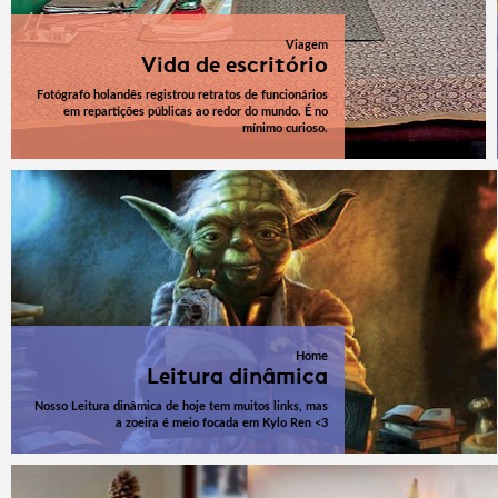
Viagem
Vida de escritório
Fotógrafo holandês registrou retratos de funcionários
em repartições públicas ao redor do mundo. É no
mínimo curioso.
Home
Leitura dinâmica
Nosso Leitura dinâmica de hoje tem muitos links, mas
a zoeira é meio focada em Kylo Ren <3