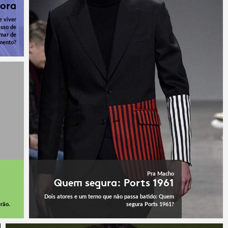
gora
e viver
esso de
mar de
mento?
Pra Macho
Quem segura: Ports 1961
Dois atores e um terno que não passa batido: Quem
rão.
segura Ports 1961?