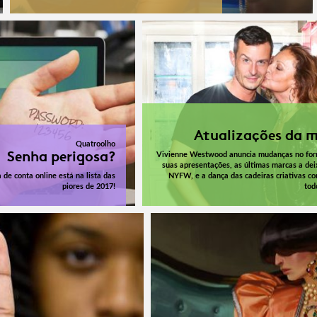
Atualizações da 
Quatroolho
Senha perigosa?
Vivienne Westwood anuncia mudanças no for
suas apresentações, as últimas marcas a de
 de conta online está na lista das
NYFW, e a dança das cadeiras criativas co
piores de 2017!
tod