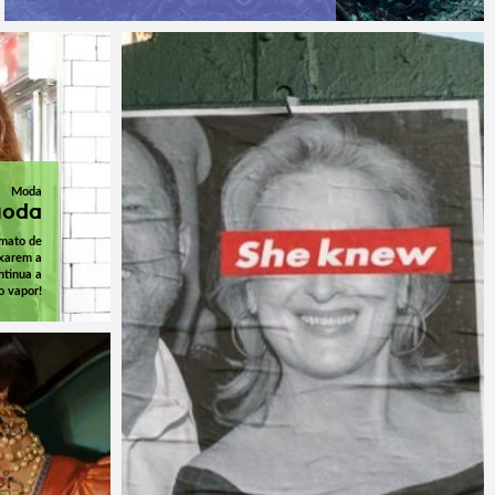
Moda
moda
mato de
ixarem a
ntinua a
o vapor!