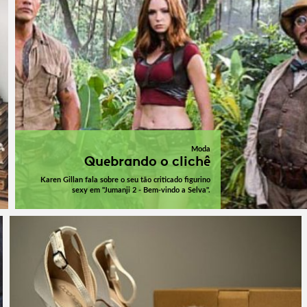
Moda
Quebrando o clichê
Karen Gillan fala sobre o seu tão criticado figurino
sexy em "Jumanji 2 - Bem-vindo a Selva".