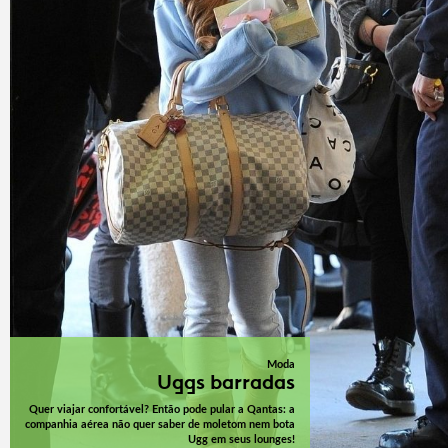
Moda
Uggs barradas
Quer viajar confortável? Então pode pular a Qantas: a
companhia aérea não quer saber de moletom nem bota
Ugg em seus lounges!