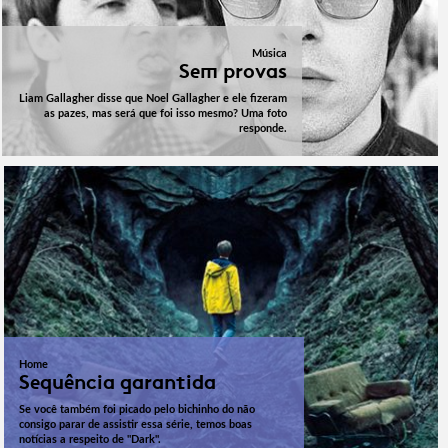
Música
Sem provas
Liam Gallagher disse que Noel Gallagher e ele fizeram
as pazes, mas será que foi isso mesmo? Uma foto
responde.
Home
Sequência garantida
Se você também foi picado pelo bichinho do não
consigo parar de assistir essa série, temos boas
notícias a respeito de "Dark".