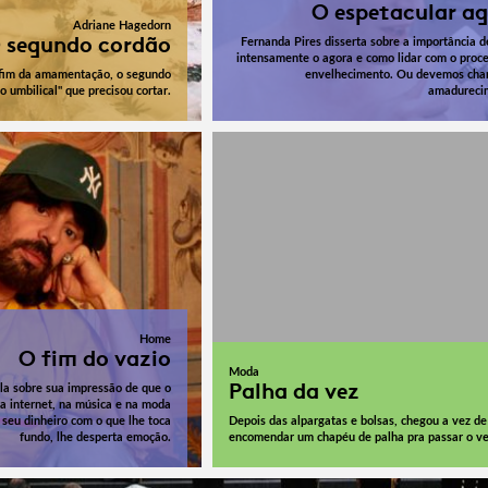
O espetacular a
Adriane Hagedorn
 segundo cordão
Fernanda Pires disserta sobre a importância d
intensamente o agora e como lidar com o proc
 fim da amamentação, o segundo
envelhecimento. Ou devemos cha
o umbilical" que precisou cortar.
amadureci
Home
O fim do vazio
Moda
Palha da vez
la sobre sua impressão de que o
na internet, na música e na moda
 seu dinheiro com o que lhe toca
Depois das alpargatas e bolsas, chegou a vez de
fundo, lhe desperta emoção.
encomendar um chapéu de palha pra passar o ve