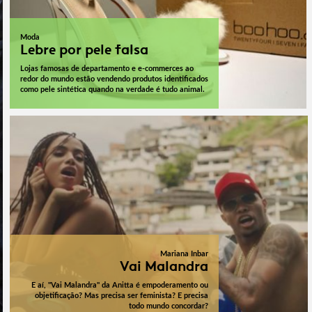
Moda
Lebre por pele falsa
Lojas famosas de departamento e e-commerces ao
redor do mundo estão vendendo produtos identificados
como pele sintética quando na verdade é tudo animal.
Mariana Inbar
Vai Malandra
E aí, "Vai Malandra" da Anitta é empoderamento ou
objetificação? Mas precisa ser feminista? E precisa
todo mundo concordar?