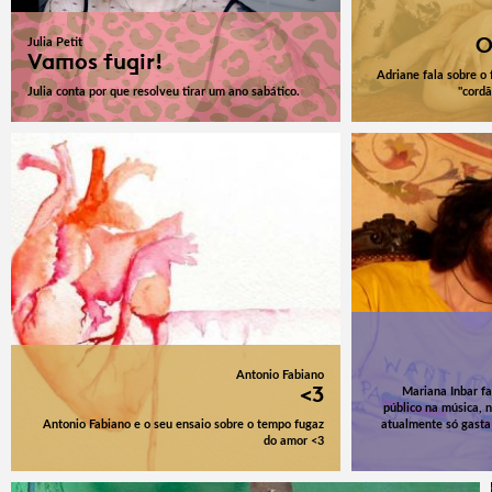
O
Julia Petit
Vamos fugir!
Adriane fala sobre o
Julia conta por que resolveu tirar um ano sabático.
"cordã
Antonio Fabiano
<3
Mariana Inbar fa
público na música, 
Antonio Fabiano e o seu ensaio sobre o tempo fugaz
atualmente só gasta
do amor <3