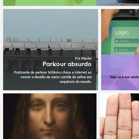
Pra Macho
Parkour absurdo
Praticante de parkour britânico choca a internet ao
vencer o desafio da maior corrida de saltos em
Veja se a tua senha
sequência do mundo.