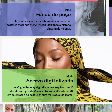
Home
Fundo do poço
Artista de extrema-direita assume autoria por
pôsteres atacando Meryl Streep, deixando a história
ainda mais nojenta.
Moda
Acervo digitalizado
A Vogue Runway digitalizou seu arquivo com 12
desfiles antigos da Versace, todos da década de 90,
em celebração ao desfile-tributo mais atual da marca.