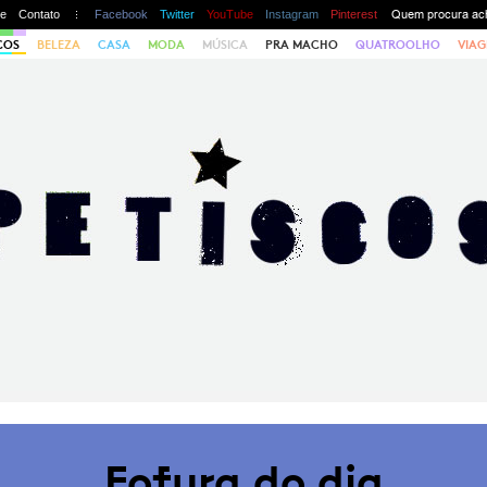
te
Contato
Facebook
Twitter
YouTube
Instagram
Pinterest
COS
BELEZA
CASA
MODA
MÚSICA
PRA MACHO
QUATROOLHO
VIAG
Fofura do dia