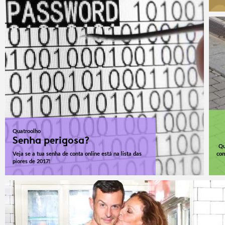
Quatroolho
Senha perigosa?
Qu
Veja se a tua senha de conta online está na lista das
com
piores de 2017!