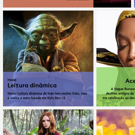
Ace
Home
Leitura dinâmica
A Vogue Runway 
Nosso Leitura dinâmica de hoje tem muitos links, mas
desfiles antigos da
a zoeira é meio focada em Kylo Ren <3
em celebração ao desf