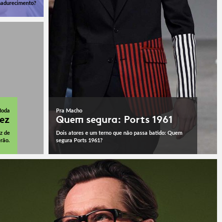
adurecimento?
oda
Pra Macho
ez
Quem segura: Ports 1961
z de
Dois atores e um terno que não passa batido: Quem
rão.
segura Ports 1961?