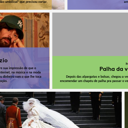
dão umbilical" que precisou cortar.
am
zio
M
Palha da v
re sua impressão de que o
internet, na música e na moda
u dinheiro com o que lhe toca
Depois das alpargatas e bolsas, chegou a ve
moção.
encomendar um chapéu de palha pra passar o ve