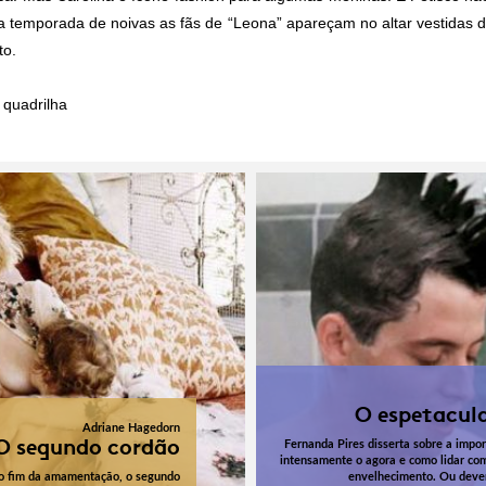
a temporada de noivas as fãs de “Leona” apareçam no altar vestidas d
to.
quadrilha
O espetacul
Adriane Hagedorn
O segundo cordão
Fernanda Pires disserta sobre a impor
intensamente o agora e como lidar co
 o fim da amamentação, o segundo
envelhecimento. Ou dev