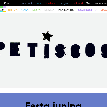
te
Contato
Facebook
Twitter
YouTube
Instagram
Pinterest
COS
BELEZA
CASA
MODA
MÚSICA
PRA MACHO
QUATROOLHO
VIAG
Festa junina