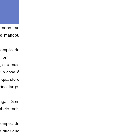
ckmann me
ndo mandou
complicado
 foi?
, sou mais
e o caso é
” quando é
ido largo,
riga.. Sem
abelo mais
complicado
o quer que