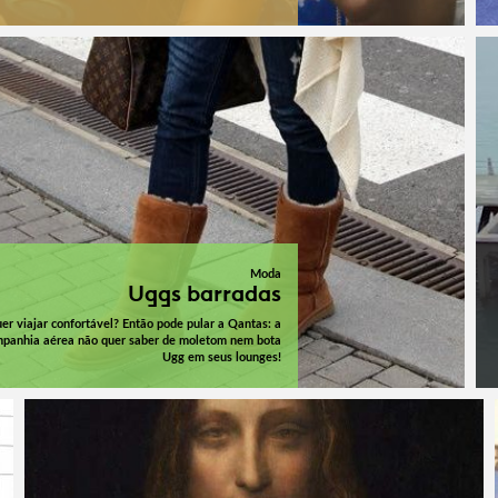
Moda
Uggs barradas
er viajar confortável? Então pode pular a Qantas: a
panhia aérea não quer saber de moletom nem bota
Ugg em seus lounges!