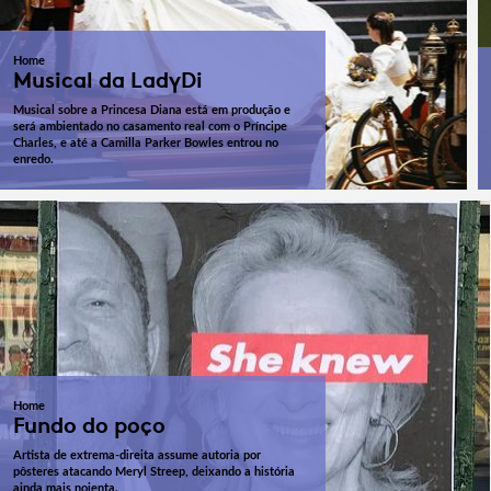
Home
Musical da LadyDi
Musical sobre a Princesa Diana está em produção e
será ambientado no casamento real com o Príncipe
Charles, e até a Camilla Parker Bowles entrou no
enredo.
Home
Fundo do poço
Artista de extrema-direita assume autoria por
pôsteres atacando Meryl Streep, deixando a história
ainda mais nojenta.