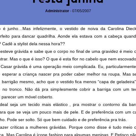
Administrator
-
07/05/2007
o é junho…Mas infelizmente, o vestido de noiva da Carolina Die
rfeito para dancar quadrilha. Aonde ela estava com a cabeça qua
? Cadê a stylist dela nessa hora??
á esteve grávida e sabe que o corpo no final de uma gravidez é meio 
trar. Mas o que é isso? O que é esta flor no cabelo que nem escovado
 Casar grávida é uma operação meio complicada. Eu, particularmente
e esperar a criança nascer pra poder caber melhor na roupa. Mas s
 barrigão mesmo, acho que o vestido fica menos “capa de geladeira
o no tronco. Não dá pra simplesmente cobrir a barriga com um tec
i parecer um móvel coberto.
ideal seja um tecido mais elástico , pra mostrar o contorno da bar
ra que se veja um pouco mais de pele. E de preferência com um c
o. Pode ser solto. Só que bem cuidado e de preferência pra trás.
fazer críticas a mulheres grávidas. Porque como disse é tudo meio 
ca. Mas Carolina é ícone fashion para algumas meninas. E Petisco nã