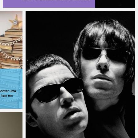
 montar uma
ê tem em