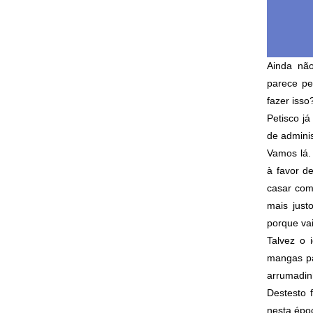
Ainda nã
parece pe
fazer isso
Petisco j
de adminis
Vamos lá.
à favor d
casar com
mais just
porque va
Talvez o 
mangas pa
arrumadinh
Destesto 
nesta épo