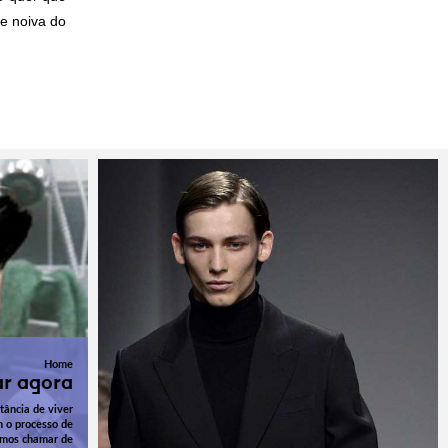
e noiva do
Home
ar agora
tância de viver
m o processo de
emos chamar de