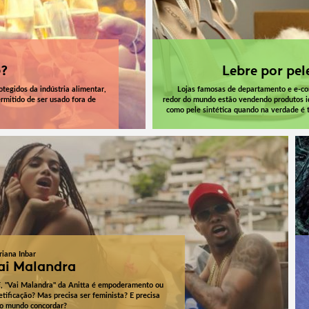
?
Lebre por pel
egidos da indústria alimentar,
Lojas famosas de departamento e e-c
rmitido de ser usado fora de
redor do mundo estão vendendo produtos i
como pele sintética quando na verdade é 
iana Inbar
ai Malandra
í, "Vai Malandra" da Anitta é empoderamento ou
etificação? Mas precisa ser feminista? E precisa
o mundo concordar?