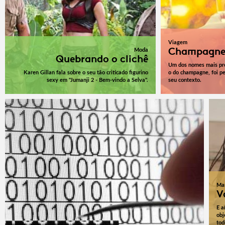
Viagem
Champagne
Moda
Quebrando o clichê
Um dos nomes mais prot
Karen Gillan fala sobre o seu tão criticado figurino
o do champagne, foi pe
sexy em "Jumanji 2 - Bem-vindo a Selva".
seu contexto.
Mar
V
E a
obj
tod