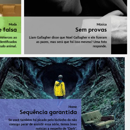
Moda
Música
e falsa
Sem provas
ommerces ao
Liam Gallagher disse que Noel Gallagher e ele fizeram
dentificados
as pazes, mas será que foi isso mesmo? Uma foto
tudo animal.
responde.
Home
Sequência garantida
Se você também foi picado pelo bichinho do não
consigo parar de assistir essa série, temos boas
notícias a respeito de "Dark".