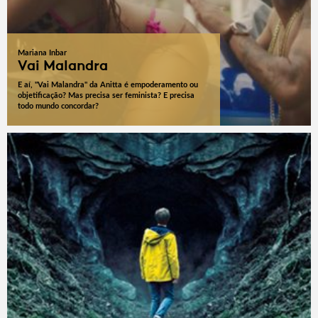
Mariana Inbar
Vai Malandra
E aí, "Vai Malandra" da Anitta é empoderamento ou
objetificação? Mas precisa ser feminista? E precisa
todo mundo concordar?