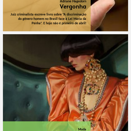
Adriane Hagedorn
Vergonha
Juiz criminalista escreve livro sobre "A discriminação
do gênero-homem no Brasil face à Lei Maria da
Penha". E hoje não é primeiro de abril!
Moda