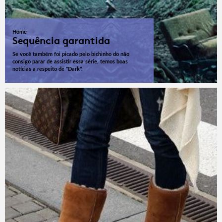
Home
Sequência garantida
Se você também foi picado pelo bichinho do não
consigo parar de assistir essa série, temos boas
notícias a respeito de "Dark".