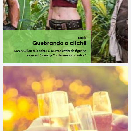
Moda
Quebrando o clichê
Karen Gillan fala sobre o seu tão criticado figurino
sexy em "Jumanji 2 - Bem-vindo a Selva".