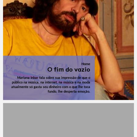
Home
O fim do vazio
Mariana Inbar fala sobre sua impressão de que o
público na música, na internet, na música e na moda
atualmente só gasta seu dinheiro com o que lhe toca
fundo, lhe desperta emoção.