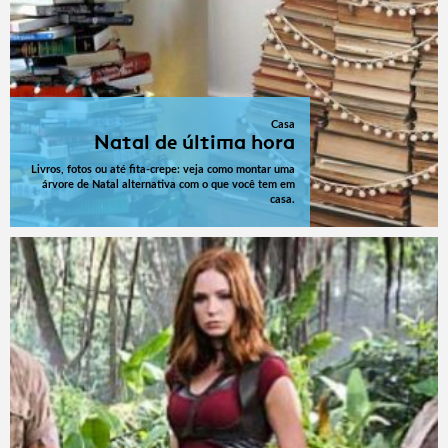
Casa
Natal de última hora
Livros, fotos ou até fita-crepe: veja como montar uma
árvore de Natal alternativa com o que você tem em
casa.