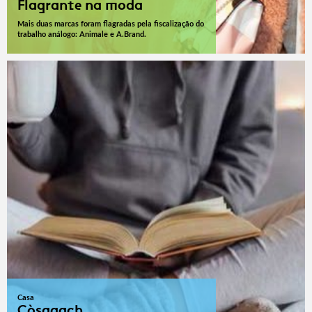
Flagrante na moda
Mais duas marcas foram flagradas pela fiscalização do
trabalho análogo: Animale e A.Brand.
Casa
Còsagach