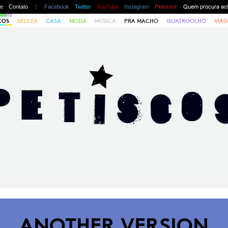
te
Contato
Facebook
Twitter
YouTube
Instagram
Pinterest
COS
BELEZA
CASA
MODA
MÚSICA
PRA MACHO
QUATROOLHO
VIAG
ANOTHER VERSION