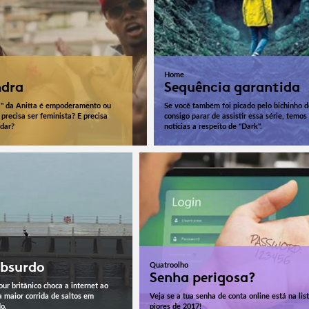
Home
ndra
Sequência garantida
ra" da Anitta é empoderamento ou
Se você também foi picado pelo bichinho 
precisa ser feminista? E precisa
consigo parar de assistir essa série, temos
dar?
notícias a respeito de "Dark".
absurdo
Quatroolho
Senha perigosa?
our britânico choca a internet ao
a maior corrida de saltos em
Veja se a tua senha de conta online está na lis
o.
piores de 2017!