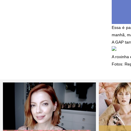
Essa é pa
manhã, ma
A GAP tam
A roxinha 
Fotos: Re