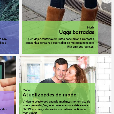
Moda
Uggs barradas
do não
Quer viajar confortável? Então pode pular a Qantas: a
 boas
companhia aérea não quer saber de moletom nem bota
Ugg em seus lounges!
Moda
Atualizações da moda
Vivienne Westwood anuncia mudanças no formato de
suas apresentações, as últimas marcas a deixarem a
ta das
NYFW, e a dança das cadeiras criativas continua a
todo vapor!