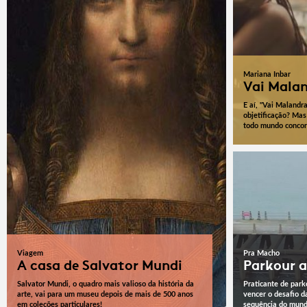
Mariana Inbar
Vai Mala
E aí, "Vai Maland
objetificação? Mas 
todo mundo concor
Viagem
Pra Macho
A casa de Salvator Mundi
Parkour 
Salvator Mundi, o quadro mais valioso da história da
Praticante de park
arte, vai para um museu depois de mais de 500 anos
vencer o desafio d
em coleções particulares!
sequência do mund