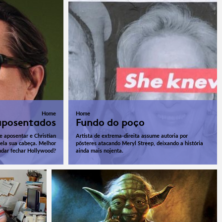
Home
Home
aposentados
Fundo do poço
 aposentar e Christian
Artista de extrema-direita assume autoria por
pela sua cabeça. Melhor
pôsteres atacando Meryl Streep, deixando a história
dar fechar Hollywood?
ainda mais nojenta.