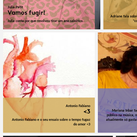
Julia Petit
Vamos fugir!
Adriane fala sob
Julia conta por que resolveu tirar um ano sabático.
"c
Antonio Fabiano
<3
Mariana Inbar fa
público na música, 
Antonio Fabiano e o seu ensaio sobre o tempo fugaz
atualmente só gasta
do amor <3