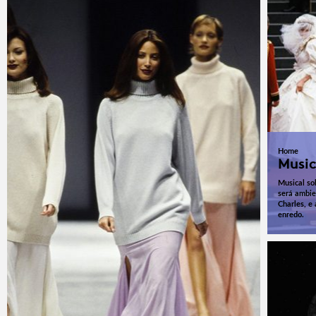
Home
Music
Musical so
será ambie
Charles, e
enredo.