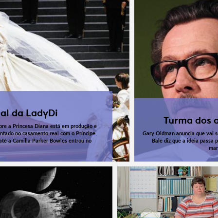
al da LadyDi
Turma dos 
bre a Princesa Diana está em produção e
ntado no casamento real com o Príncipe
Gary Oldman anuncia que vai se
 até a Camilla Parker Bowles entrou no
Bale diz que a ideia passa 
man