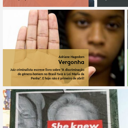
Adriane Hagedorn
Vergonha
Juiz criminalista escreve livro sobre "A discriminação
do gênero-homem no Brasil face à Lei Maria da
Penha". E hoje não é primeiro de abril!