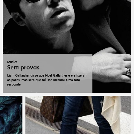
Música
Sem provas
Liam Gallagher disse que Noel Gallagher e ele fizeram
as pazes, mas será que foi isso mesmo? Uma foto
responde.