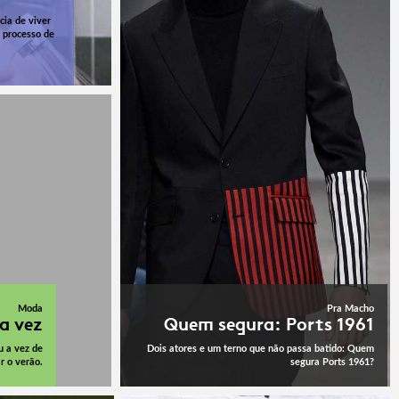
cia de viver
 processo de
Moda
Pra Macho
a vez
Quem segura: Ports 1961
u a vez de
Dois atores e um terno que não passa batido: Quem
r o verão.
segura Ports 1961?