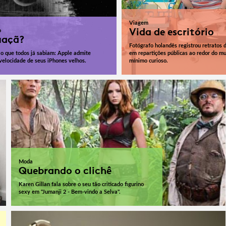
Viagem
Vida de escritório
o
maçã?
Fotógrafo holandês registrou retratos 
o que todos já sabiam: Apple admite
em repartições públicas ao redor do m
 velocidade de seus iPhones velhos.
mínimo curioso.
Moda
Quebrando o clichê
Karen Gillan fala sobre o seu tão criticado figurino
sexy em "Jumanji 2 - Bem-vindo a Selva".