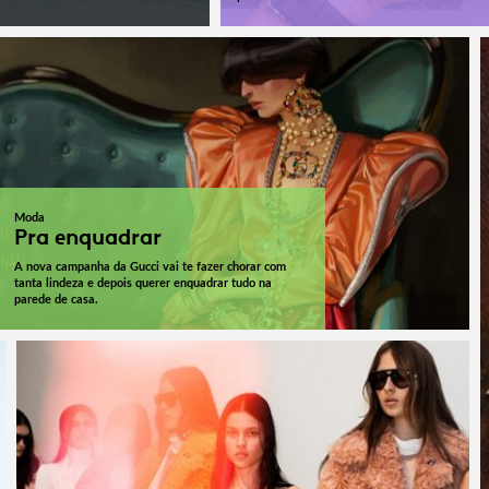
Moda
Pra enquadrar
A nova campanha da Gucci vai te fazer chorar com
tanta lindeza e depois querer enquadrar tudo na
parede de casa.