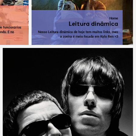
Home
Leitura dinâmica
de funcionários
undo. É no
Nosso Leitura dinâmica de hoje tem muitos links, mas
a zoeira é meio focada em Kylo Ren <3