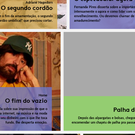
Adriane Hagedorn
O segundo cordão
Fernanda Pires disserta sobre a importân
intensamente o agora e como lidar com o
re o fim da amamentação, o segundo
envelhecimento. Ou devemos chamar de
ordão umbilical" que precisou cortar.
amadurecimento?
Home
O fim do vazio
Palha d
la sobre sua impressão de que o
na internet, na música e na moda
 seu dinheiro com o que lhe toca
Depois das alpargatas e bolsas, chego
fundo, lhe desperta emoção.
encomendar um chapéu de palha pra passa