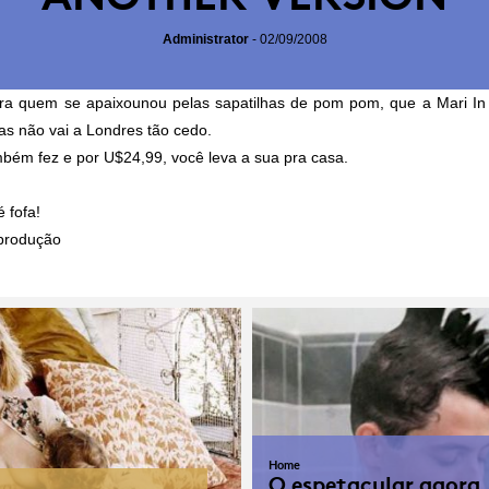
Administrator
-
02/09/2008
ra quem se apaixounou pelas sapatilhas de pom pom, que a Mari In
s não vai a Londres tão cedo.
bém fez e por U$24,99, você leva a sua pra casa.
é fofa!
produção
Home
O espetacular agora