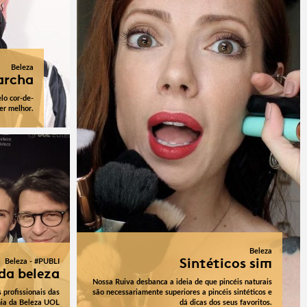
Beleza
archa
lo cor-de-
er melhor.
Beleza
Sintéticos sim
Beleza - #PUBLI
da beleza
Nossa Ruiva desbanca a ideia de que pincéis naturais
s profissionais das
são necessariamente superiores a pincéis sintéticos e
mia da Beleza UOL
dá dicas dos seus favoritos.