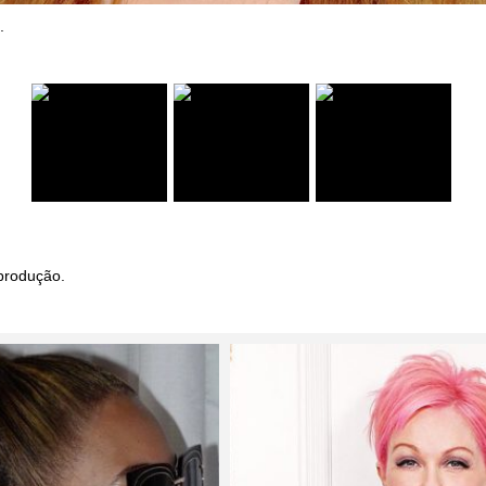
.
produção.