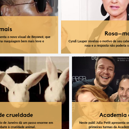
 mais
Rosa-m
enta o novo visual de Beyoncé, que
na maquiagem bem mais leve e
Cyndi Lauper revelou o motivo de seu cabe
rosa e a resposta não poderia s
de crueldade
Academia 
io de Janeiro dá um passo enorme em
Neste publi Julia Petit apresenta o
mbate à crueldade animal.
primeiras turmas da Acade