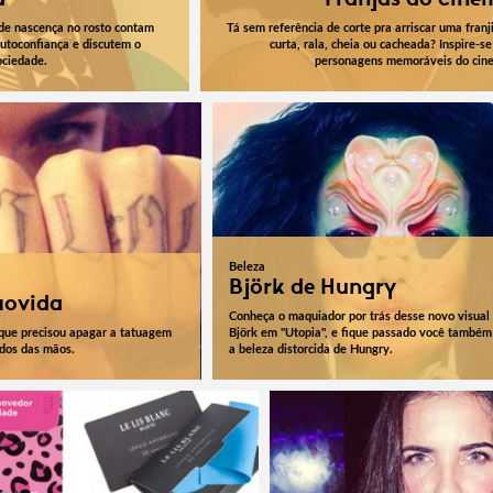
de nascença no rosto contam
Tá sem referência de corte pra arriscar uma franj
utoconfiança e discutem o
curta, rala, cheia ou cacheada? Inspire-se
ociedade.
personagens memoráveis do cin
Beleza
Björk de Hungry
movida
Conheça o maquiador por trás desse novo visual
que precisou apagar a tatuagem
Björk em "Utopia", e fique passado você també
edos das mãos.
a beleza distorcida de Hungry.