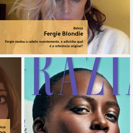
Beleza
Fergie Blondie
Fergie mudou o cabelo recentemente, e adivinha qual
é a referência original?
leza
ma