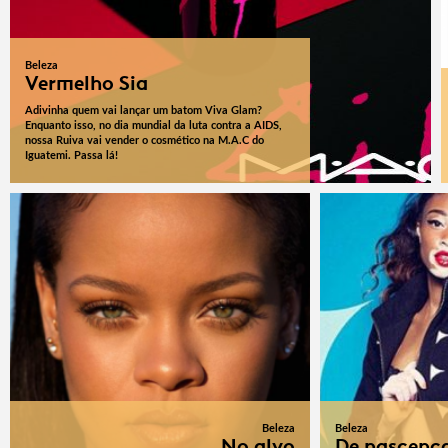
Beleza
Vermelho Sia
Adivinha quem vai lançar um batom Viva Glam?
Enquanto isso, no dia mundial da luta contra a AIDS,
nossa Ruiva vai vender o cosmético na M.A.C do
Iguatemi. Passa lá!
Beleza
Beleza
No alvo
De nascenç