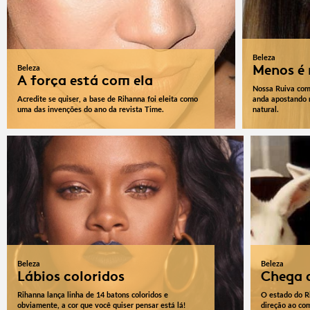
Beleza
Menos é
Beleza
A força está com ela
Nossa Ruiva com
Acredite se quiser, a base de Rihanna foi eleita como
anda apostando 
uma das invenções do ano da revista Time.
natural.
Beleza
Beleza
Lábios coloridos
Chega 
Rihanna lança linha de 14 batons coloridos e
O estado do R
obviamente, a cor que você quiser pensar está lá!
direção ao co