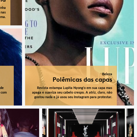
inha
 nas
ema.
Beleza
Polêmicas das capas
 de
Revista estampa Lupita Nyong'o em sua capa mas
m com
apaga e suaviza seu cabelo crespo. A atriz, claro, não
gostou nada e já usou seu Instagram para protestar.