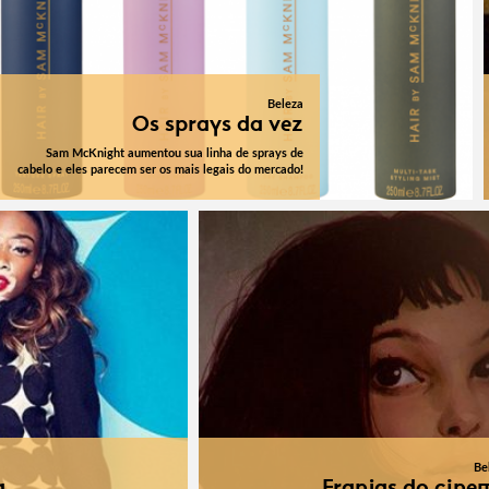
Beleza
Os sprays da vez
Sam McKnight aumentou sua linha de sprays de
cabelo e eles parecem ser os mais legais do mercado!
Be
a
Franjas do cine