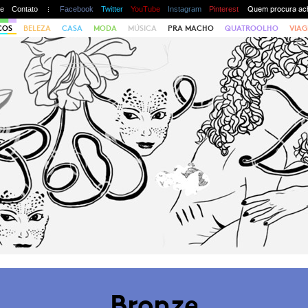
te
Contato
Facebook
Twitter
YouTube
Instagram
Pinterest
COS
BELEZA
CASA
MODA
MÚSICA
PRA MACHO
QUATROOLHO
VIAG
Bronze