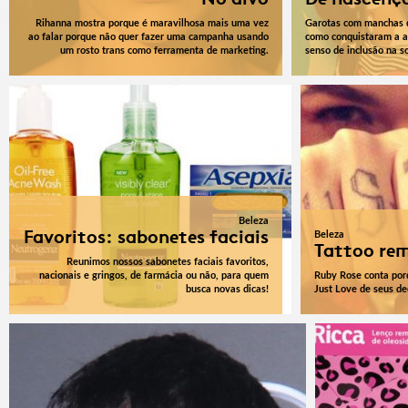
Rihanna mostra porque é maravilhosa mais uma vez
Garotas com manchas 
ao falar porque não quer fazer uma campanha usando
como conquistaram a a
um rosto trans como ferramenta de marketing.
senso de inclusão na s
Beleza
Favoritos: sabonetes faciais
Beleza
Tattoo re
Reunimos nossos sabonetes faciais favoritos,
nacionais e gringos, de farmácia ou não, para quem
Ruby Rose conta por
busca novas dicas!
Just Love de seus d